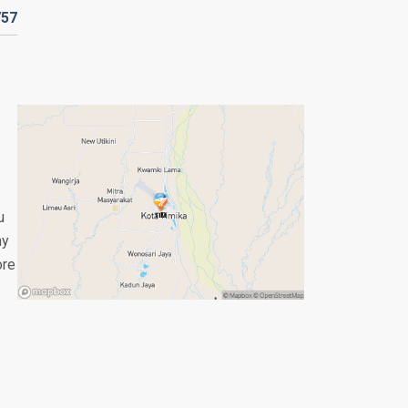
757
u
ny
ore