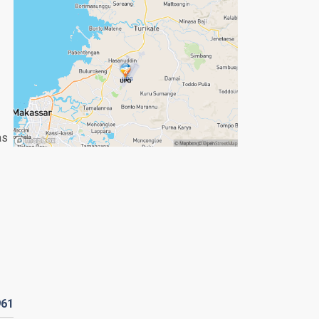
as
961