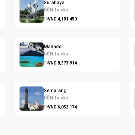
Surabaya
ĐẾN Timika
VND
4,101,
450
Từ
Manado
ĐẾN Timika
VND
8,373,
914
Từ
Semarang
ĐẾN Timika
VND
6,052,
174
Từ