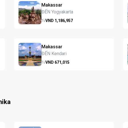
Makassar
ĐẾN Yogyakarta
VND
1,186,
957
Từ
Makassar
ĐẾN Kendari
VND
671,
015
Từ
mika