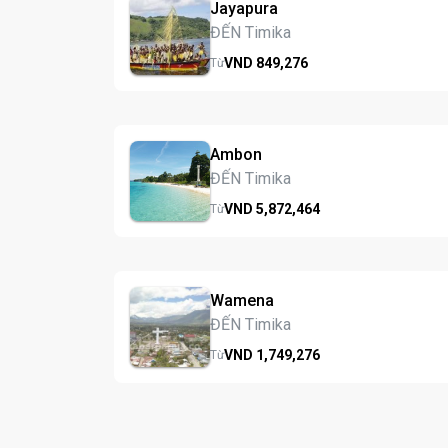
Jayapura
ĐẾN Timika
VND
849,
276
Từ
Ambon
ĐẾN Timika
VND
5,872,
464
Từ
Wamena
ĐẾN Timika
VND
1,749,
276
Từ