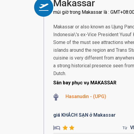
Makassar
múi giờ trong Makassar là : GMT+08:0
Makassar or also known as Ujung Panda
Indonesia\'s ex-Vice President Yusuf K
Some of the must see attractions when
islands around the region and Trans St
cuisine is very different from anywhere
a strong historical presence seen from 
Dutch.
Sân bay phục vụ MAKASSAR
Hasanudin - (UPG)
giá KHÁCH SẠN ở Makassar
V
Từ