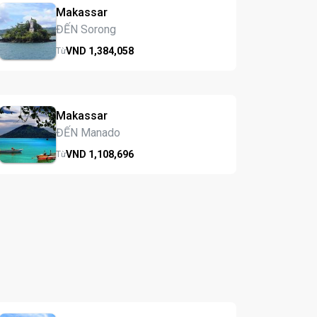
Makassar
ĐẾN Sorong
VND
1,384,
058
Từ
Makassar
ĐẾN Manado
VND
1,108,
696
Từ