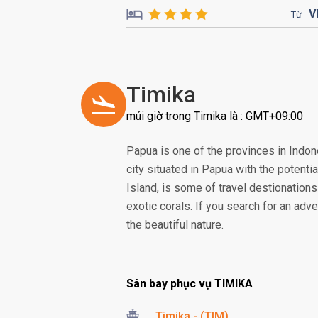
V
Từ
Timika
múi giờ trong Timika là : GMT+09:00
Papua is one of the provinces in Indon
city situated in Papua with the potenti
Island, is some of travel destionation
exotic corals. If you search for an adv
the beautiful nature.
Sân bay phục vụ TIMIKA
Timika - (TIM)