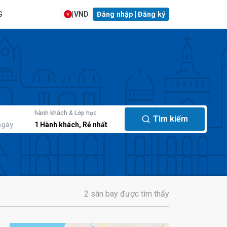
G
|
VND
Đăng nhập | Đăng ký
hành khách & Lớp học
Tìm kiếm
ngày
1
Hành khách
,
Rẻ nhất
2 sân bay được tìm thấy