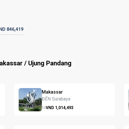
ND
846,
419
akassar / Ujung Pandang
Makassar
ĐẾN Surabaya
VND
1,014,
493
Từ