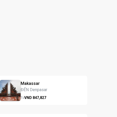
Makassar
ĐẾN Denpasar
VND
847,
827
Từ