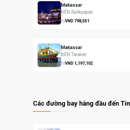
Makassar
ĐẾN Balikpapan
VND
798,
551
Từ
Makassar
ĐẾN Tarakan
VND
1,197,
102
Từ
Các đường bay hàng đầu đến Ti