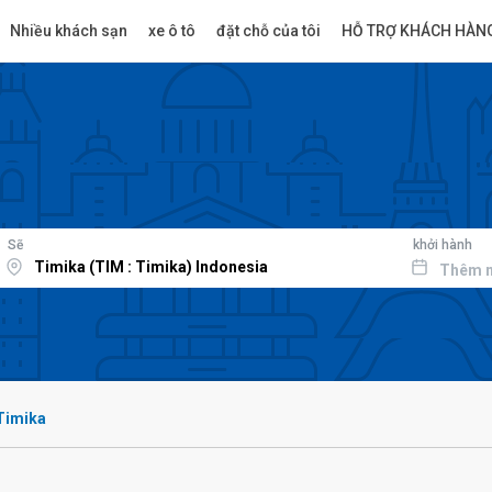
Nhiều khách sạn
xe ô tô
đặt chỗ của tôi
HỖ TRỢ KHÁCH HÀN
Sẽ
khởi hành
Thêm 
Timika