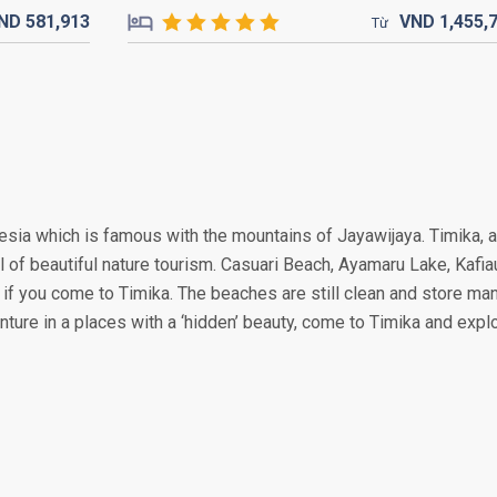
ND
581,
913
VND
1,455,
Từ
esia which is famous with the mountains of Jayawijaya. Timika, a
al of beautiful nature tourism. Casuari Beach, Ayamaru Lake, Kafia
s if you come to Timika. The beaches are still clean and store ma
enture in a places with a ‘hidden’ beauty, come to Timika and expl