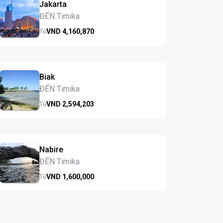
Jakarta
ĐẾN Timika
VND
4,160,
870
Từ
Biak
ĐẾN Timika
VND
2,594,
203
Từ
Nabire
ĐẾN Timika
VND
1,600,
000
Từ