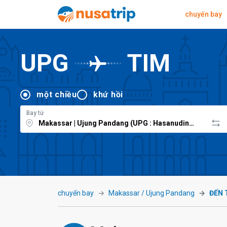
chuyến bay
UPG
TIM
một chiều
khứ hồi
Bay từ
chuyến bay
Makassar / Ujung Pandang
ĐẾN 