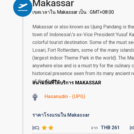
Makassar
เขตเวลาใน Makassar เป็น : GMT+08:00
Makassar or also known as Ujung Pandang is the
town of Indonesia\'s ex-Vice President Yusuf Ka
colorful tourist destination. Some of the must se
Losari, Fort Rotterdam, some of the many island
(largest indoor Theme Park in the world). The Ma
anywhere else and is a must try for the culinary
historical presence seen from its many ancient re
of the Dutch.
สนามบินที่ให้บริการ MAKASSAR
Hasanudin - (UPG)
ราคาโรงแรมใน Makassar
THB
261
จาก