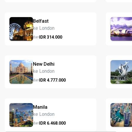
Belfast
ke London
IDR
314.
000
dari
New Delhi
ke London
IDR
4.777.
000
dari
Manila
ke London
IDR
6.468.
000
dari