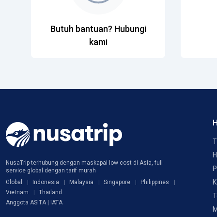
Butuh bantuan? Hubungi
kami
H
T
H
NusaTrip terhubung dengan maskapai low-cost di Asia, full-
P
service global dengan tarif murah
K
Global
Indonesia
Malaysia
Singapore
Philippines
Vietnam
Thailand
T
Anggota ASITA | IATA
M