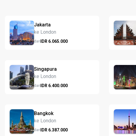
Jakarta
ke London
IDR
6.065.
000
dari
Singapura
ke London
IDR
6.400.
000
dari
Bangkok
ke London
IDR
6.387.
000
dari