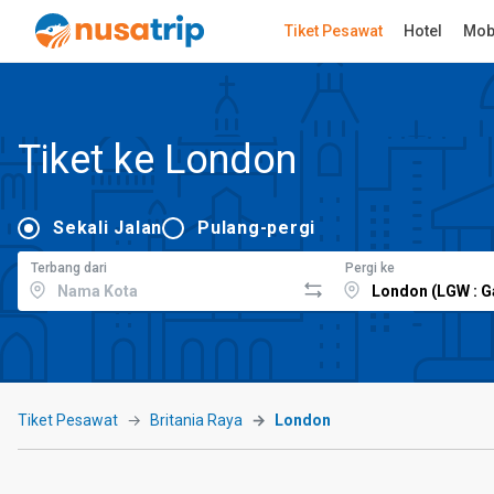
Tiket Pesawat
Hotel
Mob
Tiket ke London
Sekali Jalan
Pulang-pergi
Terbang dari
Pergi ke
Tiket Pesawat
Britania Raya
London