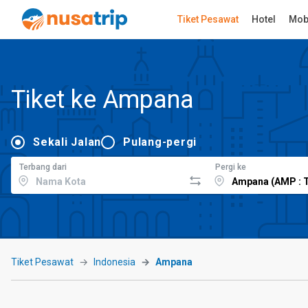
Tiket Pesawat
Hotel
Mob
Tiket ke Ampana
Sekali Jalan
Pulang-pergi
Terbang dari
Pergi ke
Tiket Pesawat
Indonesia
Ampana