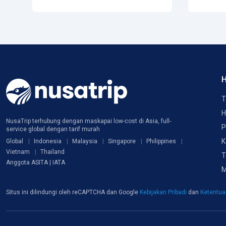
H
T
H
NusaTrip terhubung dengan maskapai low-cost di Asia, full-
P
service global dengan tarif murah
K
Global
Indonesia
Malaysia
Singapore
Philippines
Vietnam
Thailand
T
Anggota ASITA | IATA
M
Situs ini dilindungi oleh reCAPTCHA dan Google
Kebijakan Pribadi
dan
Ketentu