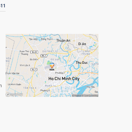
611
m