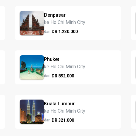
Denpasar
ke Ho Chi Minh City
IDR
1.230.
000
dari
Phuket
ke Ho Chi Minh City
IDR
892.
000
dari
Kuala Lumpur
ke Ho Chi Minh City
IDR
321.
000
dari