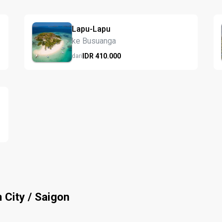
Lapu-Lapu
ke Busuanga
IDR
410.
000
dari
 City / Saigon