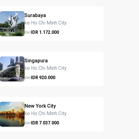
Surabaya
ke Ho Chi Minh City
IDR
1.172.
000
dari
Singapura
ke Ho Chi Minh City
IDR
920.
000
dari
New York City
ke Ho Chi Minh City
IDR
7.037.
000
dari