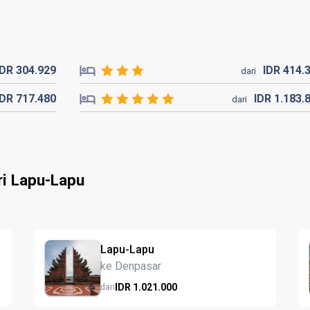
IDR
304.
929
IDR
414.
dari
IDR
717.
480
IDR
1.183.
dari
ri Lapu-Lapu
Lapu-Lapu
ke Denpasar
IDR
1.021.
000
dari