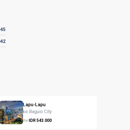
345
842
Lapu-Lapu
ke Baguio City
IDR
543.
000
dari