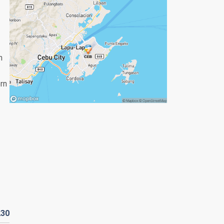
n
rn
230