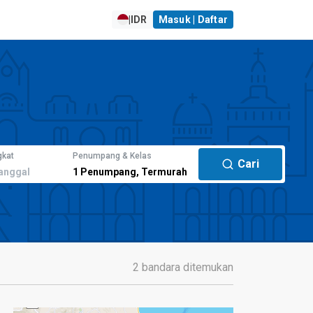
|
IDR
Masuk | Daftar
gkat
Penumpang & Kelas
Cari
anggal
1
Penumpang
,
Termurah
2 bandara ditemukan