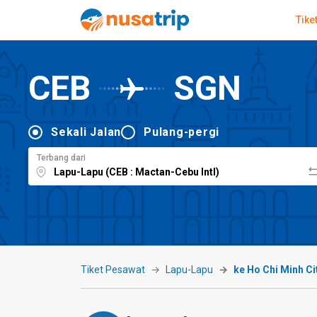
Tike
CEB
SGN
Sekali Jalan
Pulang-pergi
Terbang dari
Tiket Pesawat
Lapu-Lapu
ke Ho Chi Minh Ci