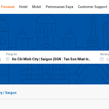
t Pesawat
Hotel
Mobil
Pemesanan Saya
Customer Support
Pergi ke
Beran
T
ty / Saigon