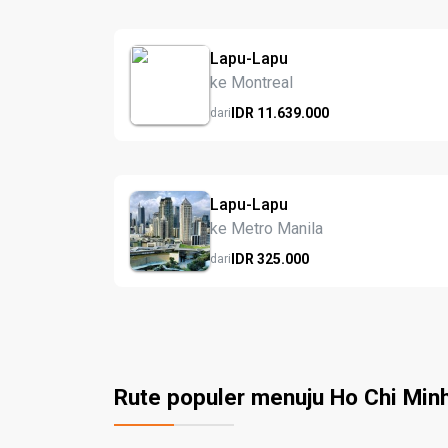
Lapu-Lapu
ke Montreal
IDR
11.639.
000
dari
Lapu-Lapu
ke Metro Manila
IDR
325.
000
dari
Rute populer menuju Ho Chi Minh