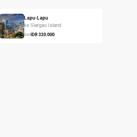
Lapu-Lapu
ke Siargao Island
IDR
320.
000
dari