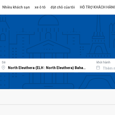
Nhiều khách sạn
xe ô tô
đặt chỗ của tôi
HỖ TRỢ KHÁCH HÀN
Sẽ
khởi hành
Thêm 