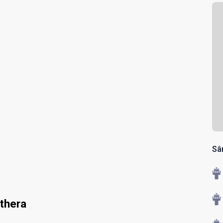
Sâ
thera