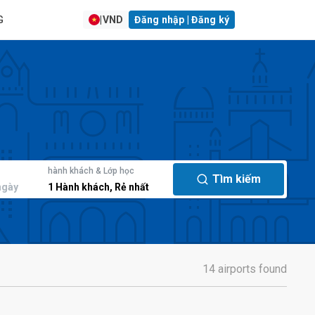
G
|
VND
Đăng nhập | Đăng ký
hành khách & Lớp học
Tìm kiếm
ngày
1
Hành khách
,
Rẻ nhất
14 airports found