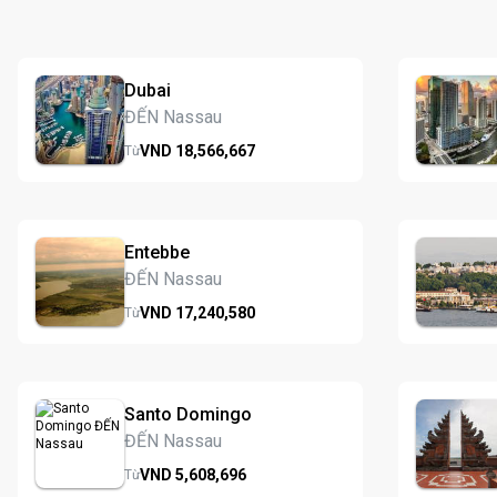
Dubai
ĐẾN Nassau
VND
18,566,
667
Từ
Entebbe
ĐẾN Nassau
VND
17,240,
580
Từ
Santo Domingo
ĐẾN Nassau
VND
5,608,
696
Từ