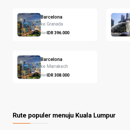
Barcelona
ke Granada
IDR
396.
000
dari
Barcelona
ke Marrakech
IDR
308.
000
dari
Rute populer menuju Kuala Lumpur