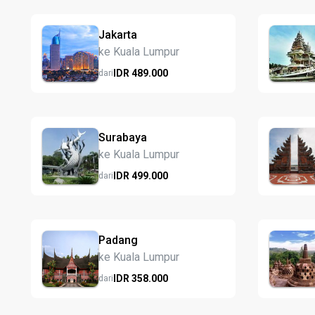
Jakarta
ke Kuala Lumpur
IDR
489.
000
dari
Surabaya
ke Kuala Lumpur
IDR
499.
000
dari
Padang
ke Kuala Lumpur
IDR
358.
000
dari