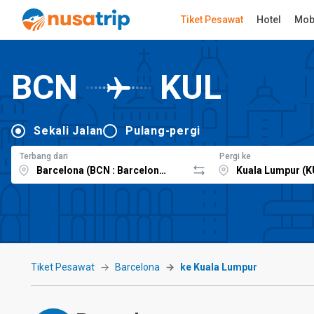
Tiket Pesawat
Hotel
Mob
BCN
KUL
Sekali Jalan
Pulang-pergi
Terbang dari
Pergi ke
Tiket Pesawat
Barcelona
ke Kuala Lumpur