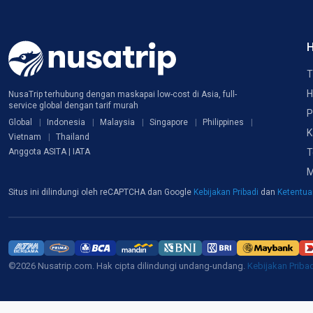
H
T
H
NusaTrip terhubung dengan maskapai low-cost di Asia, full-
service global dengan tarif murah
P
Global
Indonesia
Malaysia
Singapore
Philippines
K
Vietnam
Thailand
T
Anggota ASITA | IATA
M
Situs ini dilindungi oleh reCAPTCHA dan Google
Kebijakan Pribadi
dan
Ketentu
©2026 Nusatrip.com. Hak cipta dilindungi undang-undang.
Kebijakan Priba