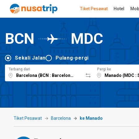
Tiket Pesawat
Hotel
Mob
BCN
MDC
Sekali Jalan
Pulang-pergi
Terbang dari
Pergi ke
Tiket Pesawat
Barcelona
ke Manado