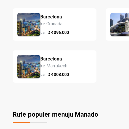
Barcelona
ke Granada
IDR
396.
000
dari
Barcelona
ke Marrakech
IDR
308.
000
dari
Rute populer menuju Manado