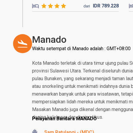
IDR
789.
228
dari
Manado
Waktu setempat di Manado adalah : GMT+08:00
Kota Manado terletak di utara timur ujung pulau
provinsi Sulawesi Utara. Terkenal diseluruh duni
pulau Bunaken, yang sekarang menjadi taman lau
atau snorkeling untuk menikmati indahnya dunia 
menawarkan banyak untuk para wisatawan, tetapi 
mempersiapkan lidah mereka untuk menikmati ma
Masakan Manado juga dikenal dengan menggunak
daging kelelawar dan daging tikus.
Pelayanan Bandara MANADO
Sam Ratulangi - (MDC)