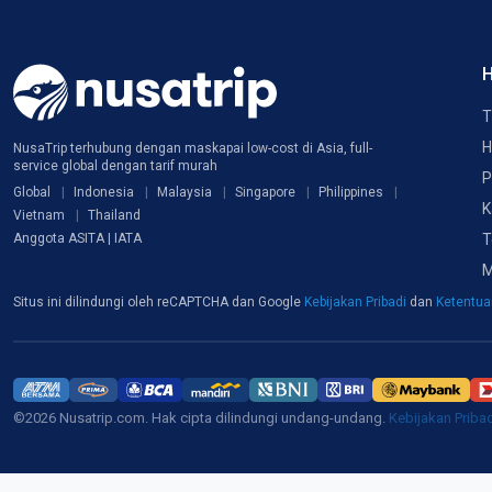
H
T
H
NusaTrip terhubung dengan maskapai low-cost di Asia, full-
service global dengan tarif murah
P
Global
Indonesia
Malaysia
Singapore
Philippines
K
Vietnam
Thailand
T
Anggota ASITA | IATA
M
Situs ini dilindungi oleh reCAPTCHA dan Google
Kebijakan Pribadi
dan
Ketentu
©2026 Nusatrip.com. Hak cipta dilindungi undang-undang.
Kebijakan Priba