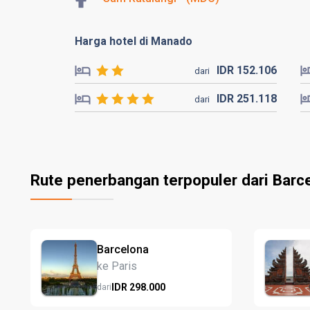
Harga hotel di Manado
IDR
152.
106
dari
IDR
251.
118
dari
Rute penerbangan terpopuler dari Barc
Barcelona
ke Paris
IDR
298.
000
dari