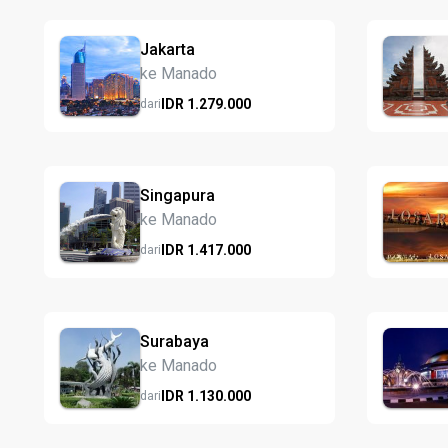
Jakarta
ke Manado
IDR
1.279.
000
dari
Singapura
ke Manado
IDR
1.417.
000
dari
Surabaya
ke Manado
IDR
1.130.
000
dari