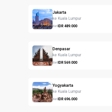
Jakarta
ke Kuala Lumpur
IDR
489.
000
dari
Denpasar
ke Kuala Lumpur
IDR
569.
000
dari
Yogyakarta
ke Kuala Lumpur
IDR
696.
000
dari