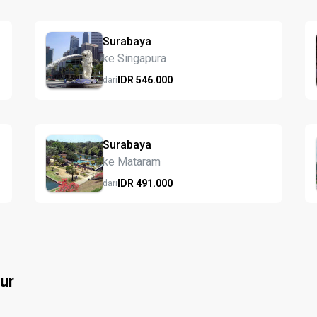
Surabaya
ke Singapura
IDR
546.
000
dari
Surabaya
ke Mataram
IDR
491.
000
dari
ur