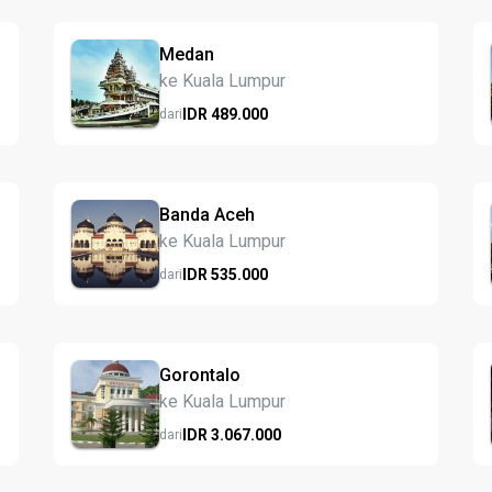
Medan
ke Kuala Lumpur
IDR
489.
000
dari
Banda Aceh
ke Kuala Lumpur
IDR
535.
000
dari
Gorontalo
ke Kuala Lumpur
IDR
3.067.
000
dari