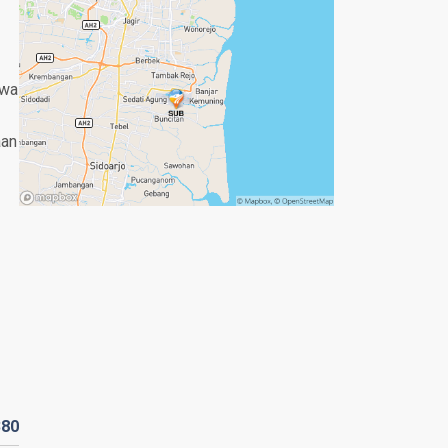
awa
aan
380