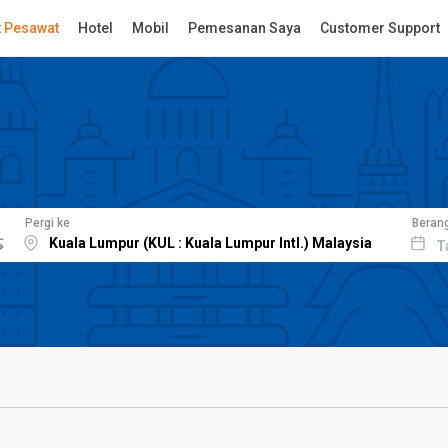
t Pesawat
Hotel
Mobil
Pemesanan Saya
Customer Support
Pergi ke
Beran
T