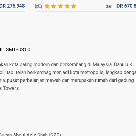
IDR
276.
948
IDR
670.
dari
ah : GMT+08:00
akan kota paling modern dan berkembang di Malaysia. Dahulu KL
l, tapi telah berkembag menjadi kota metropolis, lengkap deng
unia, pusat perbelanjan mewah dan merupakan rumah dari gedung
as Towers.
Sultan Abdul Aziz Shah (SZB)