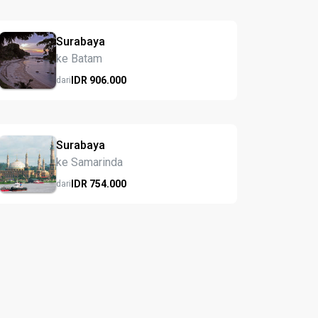
Surabaya
ke Batam
IDR
906.
000
dari
Surabaya
ke Samarinda
IDR
754.
000
dari