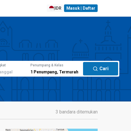
|
IDR
Masuk | Daftar
gkat
Penumpang & Kelas
Cari
anggal
1
Penumpang
,
Termurah
3 bandara ditemukan