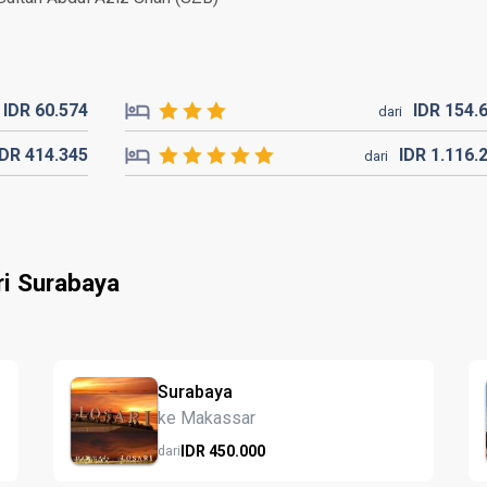
IDR
60.
574
IDR
154.
dari
IDR
414.
345
IDR
1.116.
dari
ri Surabaya
Surabaya
ke Makassar
IDR
450.
000
dari