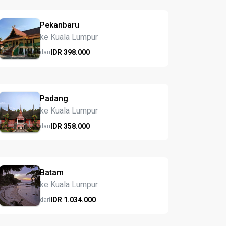
Pekanbaru
ke Kuala Lumpur
IDR
398.
000
dari
Padang
ke Kuala Lumpur
IDR
358.
000
dari
Batam
ke Kuala Lumpur
IDR
1.034.
000
dari