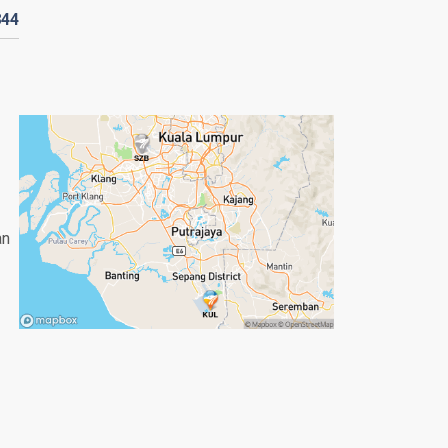
844
an