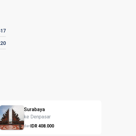
617
220
Surabaya
ke Denpasar
IDR
408.
000
dari