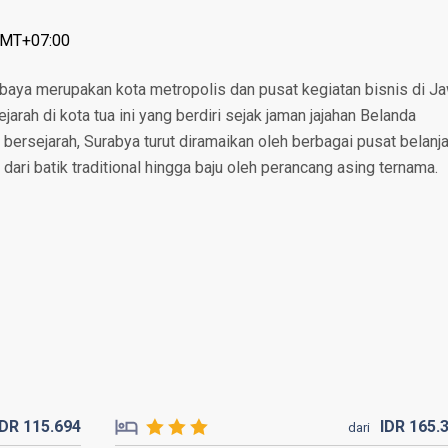
 GMT+07:00
abaya merupakan kota metropolis dan pusat kegiatan bisnis di J
arah di kota tua ini yang berdiri sejak jaman jajahan Belanda
bersejarah, Surabya turut diramaikan oleh berbagai pusat belanj
ri batik traditional hingga baju oleh perancang asing ternama.
IDR
115.
694
IDR
165.
dari