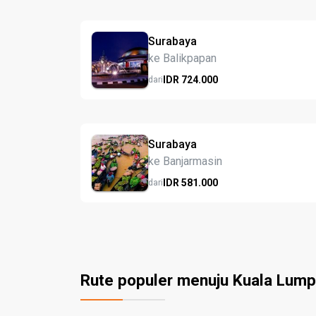
Surabaya
ke Balikpapan
IDR
724.
000
dari
Surabaya
ke Banjarmasin
IDR
581.
000
dari
Rute populer menuju Kuala Lump