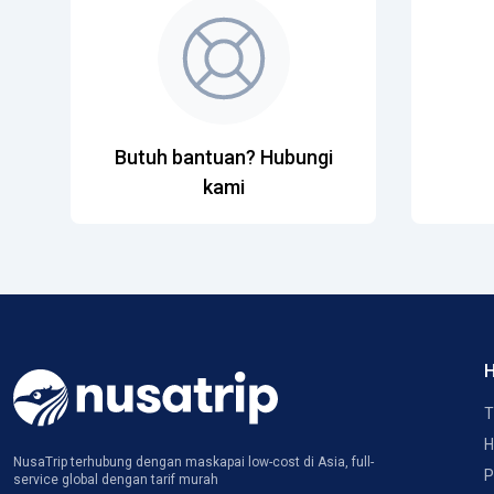
Butuh bantuan? Hubungi
kami
H
T
H
NusaTrip terhubung dengan maskapai low-cost di Asia, full-
P
service global dengan tarif murah