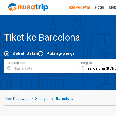
Tiket Pesawat
Hotel
Mob
Tiket ke Barcelona
Sekali Jalan
Pulang-pergi
Terbang dari
Pergi ke
Tiket Pesawat
Spanyol
Barcelona