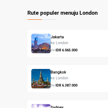
Rute populer menuju London
Jakarta
ke London
IDR
6.065.
000
dari
Bangkok
ke London
IDR
6.387.
000
dari
Sydney