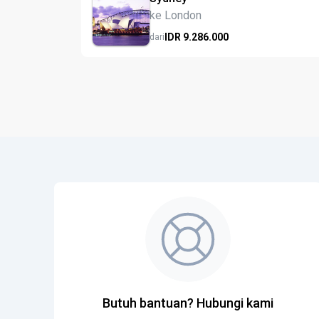
ke London
IDR
9.286.
000
dari
Butuh bantuan? Hubungi kami