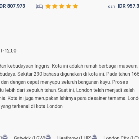
IDR
807.
973
IDR
957.
dari
MT-12:00
 dan kebudayaan Inggris. Kota ini adalah rumah berbagai museum,
 budaya. Sekitar 230 bahasa digunakan di kota ini. Pada tahun 16
on dan dengan cepat menyapu seluruh bangunan kayu. Proses
ebih dari sepuluh tahun. Saat ini, London telah menjadi salah
nia. Kota ini juga merupakan lahirnya para desainer ternama. Lon
yang terkenal di kota London.
)
Gatwick (LGW)
Heathrow (LHR)
London City (LC