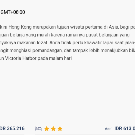
: GMT+08:00
 kini Hong Kong merupakan tujuan wisata pertama di Asia, bagi p
juan belanja yang murah karena ramainya pusat belanjaan yang
yaknya makanan lezat. Anda tidak perlu khawatir lapar saat jalan
langit menghiasi pemandangan, dan tampak lebih menakjubkan bil
pun Victoria Harbor pada malam hari.
IDR
365.
216
IDR
613.
dari