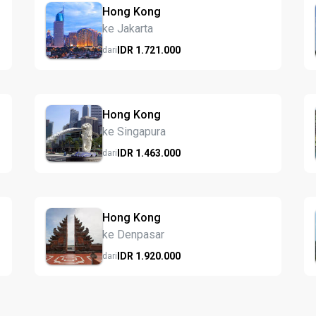
Hong Kong
ke Jakarta
IDR
1.721.
000
dari
Hong Kong
ke Singapura
IDR
1.463.
000
dari
Hong Kong
ke Denpasar
IDR
1.920.
000
dari