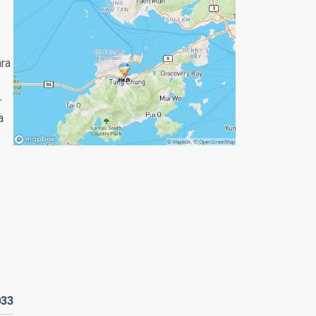
ara
-
a
033