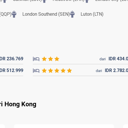
 (QQP)
London Southend (SEN)
Luton (LTN)
IDR
236.
769
IDR
434.
dari
IDR
512.
999
IDR
2.782.
dari
ri Hong Kong