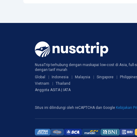
NusaTrip terhubung dengan maskapai low-cost di Asia, full-s
dengan tarif murah
Global
Indonesia
Malaysia
Singapore
Philippine
Vietnam
Thailand
Anggota ASITA | IATA
Situs ini dilindungi oleh reCAPTCHA dan Google
Kebijakan Pr