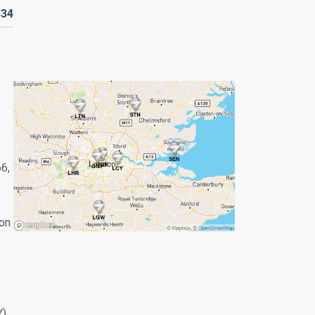
334
66,
don
Y)