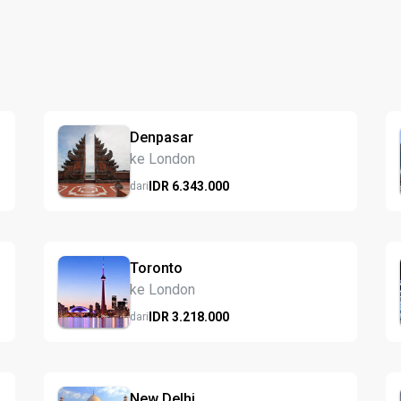
Denpasar
ke London
IDR
6.343.
000
dari
Toronto
ke London
IDR
3.218.
000
dari
New Delhi