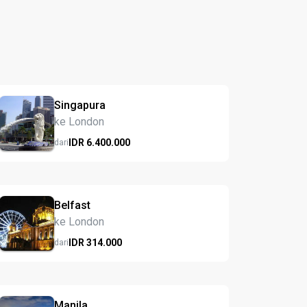
Singapura
ke London
IDR
6.400.
000
dari
Belfast
ke London
IDR
314.
000
dari
Manila