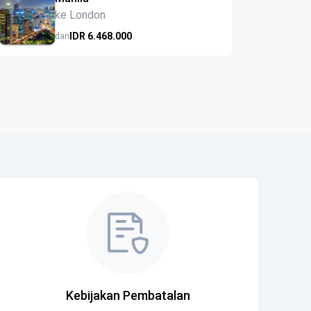
ke London
IDR
6.468.
000
dari
Kebijakan Pembatalan