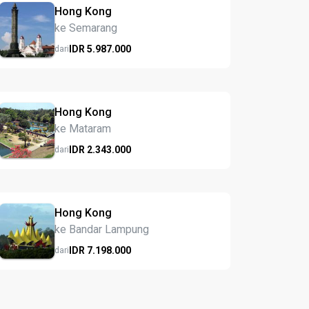
Hong Kong
ke Semarang
IDR
5.987.
000
dari
Hong Kong
ke Mataram
IDR
2.343.
000
dari
Hong Kong
ke Bandar Lampung
IDR
7.198.
000
dari