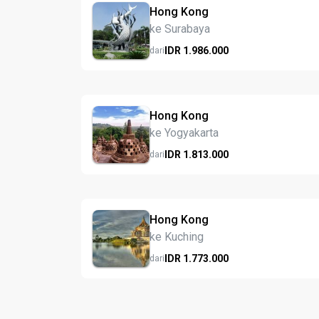
Hong Kong
ke Surabaya
IDR
1.986.
000
dari
Hong Kong
ke Yogyakarta
IDR
1.813.
000
dari
Hong Kong
ke Kuching
IDR
1.773.
000
dari