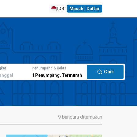
|
IDR
Masuk | Daftar
gkat
Penumpang & Kelas
Cari
anggal
1
Penumpang
,
Termurah
9 bandara ditemukan