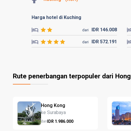
Harga hotel di Kuching
IDR
146.
008
dari
IDR
572.
191
dari
Rute penerbangan terpopuler dari Hon
Hong Kong
ke Surabaya
IDR
1.986.
000
dari