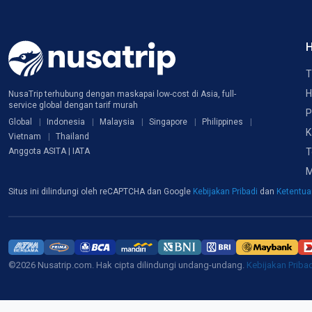
H
T
H
NusaTrip terhubung dengan maskapai low-cost di Asia, full-
service global dengan tarif murah
P
Global
Indonesia
Malaysia
Singapore
Philippines
K
Vietnam
Thailand
T
Anggota ASITA | IATA
M
Situs ini dilindungi oleh reCAPTCHA dan Google
Kebijakan Pribadi
dan
Ketentu
©2026 Nusatrip.com. Hak cipta dilindungi undang-undang.
Kebijakan Priba