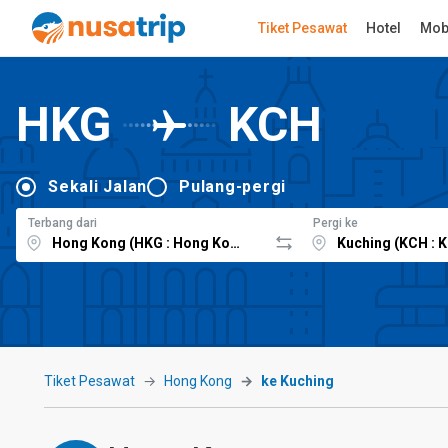
Tiket Pesawat
Hotel
Mob
HKG
KCH
Sekali Jalan
Pulang-pergi
Terbang dari
Pergi ke
Tiket Pesawat
Hong Kong
ke Kuching