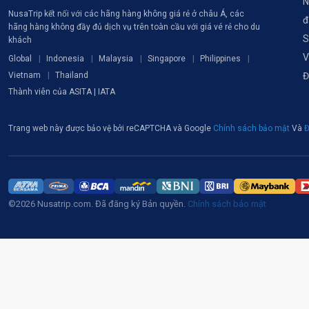
N
NusaTrip kết nối với các hãng hàng không giá rẻ ở châu Á, các
đ
hãng hàng không đầy đủ dịch vụ trên toàn cầu với giá vé rẻ cho du
S
khách
V
Global
Indonesia
Malaysia
Singapore
Philippines
Vietnam
Thailand
Đ
Thành viên của ASITA | IATA
Trang web này được bảo vệ bởi reCAPTCHA và Google
Chính sách bảo mật
Và
Đ
©2026 Nusatrip.com. Đã đăng ký Bản quyền.
Chính sách bảo mật