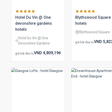
hotel du vin @ one
blythswood square
devonshire gardens
hotels
hotels
Blythswood Square
Hotel Du Vin @ One
VND
5,82
giá bắt đầu từ
Devonshire Gardens
VND
4,809,
196
giá bắt đầu từ