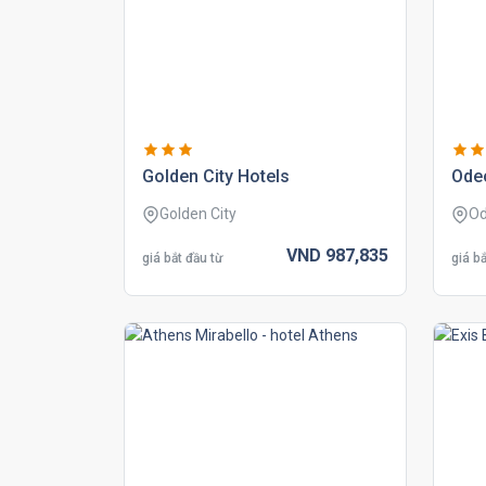
golden city hotels
ode
Golden City
O
VND
987,
835
giá bắt đầu từ
giá bắ