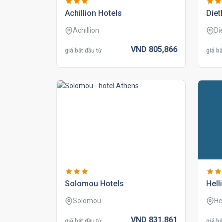
achillion hotels
diet
Achillion
Di
VND
805,
866
giá bắt đầu từ
giá bắ
solomou hotels
hell
Solomou
He
VND
831,
861
giá bắt đầu từ
giá bắ