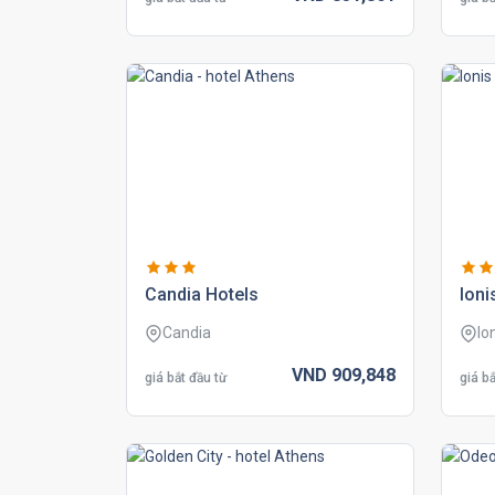
candia hotels
ioni
Candia
Io
VND
909,
848
giá bắt đầu từ
giá bắ