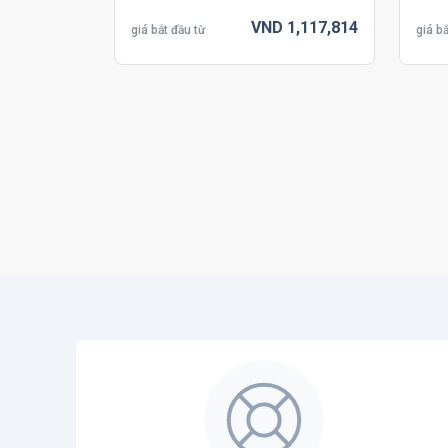
VND
1,117,
814
giá bắt đầu từ
giá bắ