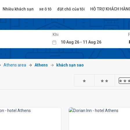
Nhiều khách sạn
xe ô tô
đặt chỗ của tôi
HỖ TRỢ KHÁCH HÀN
Khi
Athens area
Athens
khách sạn sao