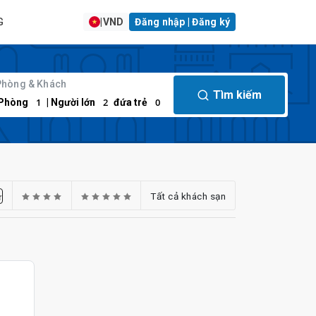
G
|
VND
Đăng nhập | Đăng ký
Phòng & Khách
Tìm kiếm
1
2
0
Phòng
| Người lớn
đứa trẻ
Tất cả khách sạn