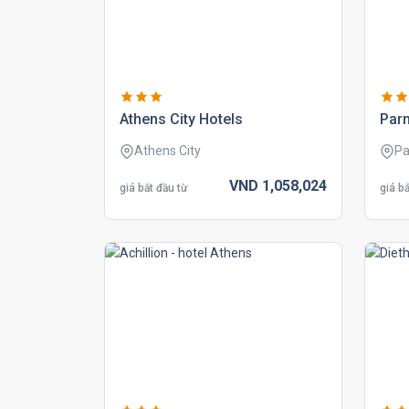
athens city hotels
par
Athens City
Pa
VND
1,058,
024
giá bắt đầu từ
giá bắ