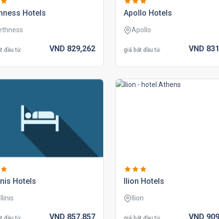
hness hotels
apollo hotels
ethness
Apollo
VND
829,
262
VND
831
t đầu từ
giá bắt đầu từ
inis hotels
ilion hotels
llinis
Ilion
VND
857,
857
VND
909
t đầu từ
giá bắt đầu từ