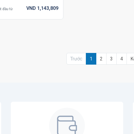
VND
1,143,
809
t đầu từ
Trước
1
2
3
4
K