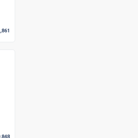
,
861
,
848