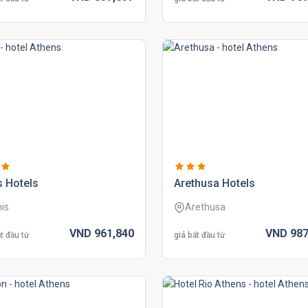
s hotels
arethusa hotels
nis
Arethusa
VND
961,
840
VND
987
t đầu từ
giá bắt đầu từ