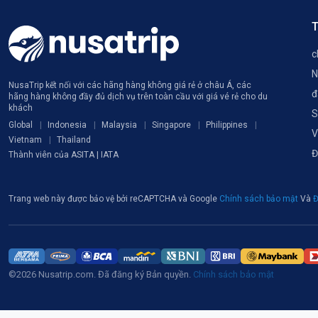
T
c
N
NusaTrip kết nối với các hãng hàng không giá rẻ ở châu Á, các
đ
hãng hàng không đầy đủ dịch vụ trên toàn cầu với giá vé rẻ cho du
khách
S
Global
Indonesia
Malaysia
Singapore
Philippines
V
Vietnam
Thailand
Đ
Thành viên của ASITA | IATA
Trang web này được bảo vệ bởi reCAPTCHA và Google
Chính sách bảo mật
Và
Đ
©2026 Nusatrip.com. Đã đăng ký Bản quyền.
Chính sách bảo mật