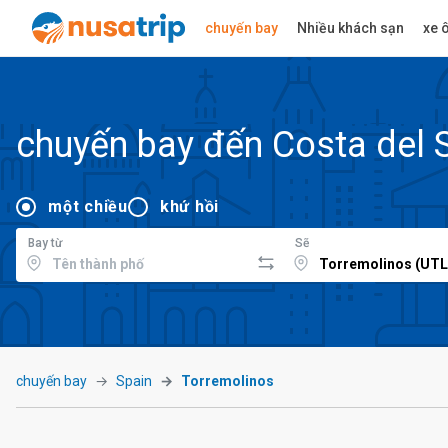
chuyến bay
Nhiều khách sạn
xe ô
chuyến bay đến Costa del 
một chiều
khứ hồi
Bay từ
Sẽ
chuyến bay
Spain
Torremolinos