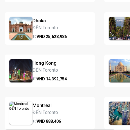
Dhaka
ĐẾN Toronto
VND
25,628,
986
Từ
Hong Kong
ĐẾN Toronto
VND
14,392,
754
Từ
Montreal
ĐẾN Toronto
VND
888,
406
Từ