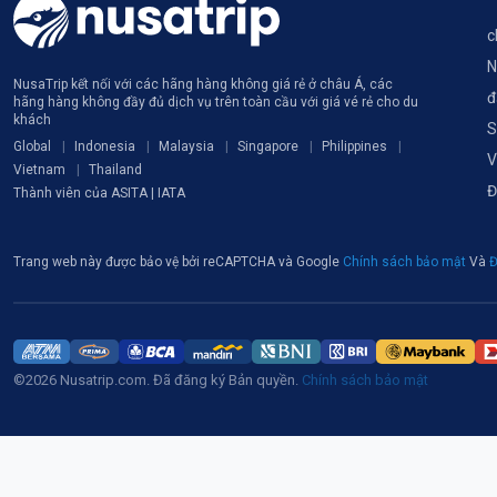
c
N
NusaTrip kết nối với các hãng hàng không giá rẻ ở châu Á, các
đ
hãng hàng không đầy đủ dịch vụ trên toàn cầu với giá vé rẻ cho du
khách
S
Global
Indonesia
Malaysia
Singapore
Philippines
V
Vietnam
Thailand
Đ
Thành viên của ASITA | IATA
Trang web này được bảo vệ bởi reCAPTCHA và Google
Chính sách bảo mật
Và
Đ
©2026 Nusatrip.com. Đã đăng ký Bản quyền.
Chính sách bảo mật