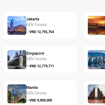
Jakarta
ĐẾN Toronto
VND
12,792,
754
Từ
Singapore
ĐẾN Toronto
VND
12,779,
711
Từ
Manila
ĐẾN Toronto
VND
9,900,
000
Từ