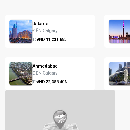
Jakarta
ĐẾN Calgary
VND
11,231,
885
Từ
Ahmedabad
ĐẾN Calgary
VND
22,388,
406
Từ