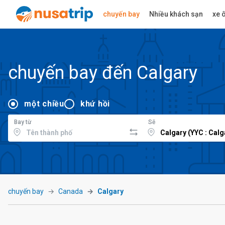
chuyến bay
Nhiều khách sạn
xe ô
chuyến bay đến Calgary
một chiều
khứ hồi
Bay từ
Sẽ
chuyến bay
Canada
Calgary