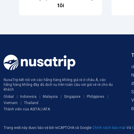
tôi
T
c
N
NusaTrip kết nối với các hãng hàng không giá rẻ ở châu Á, các
đ
hãng hàng không đầy đủ dịch vụ trên toàn cầu với giá vé rẻ cho du
khách
S
Global
Indonesia
Malaysia
Singapore
Philippines
V
Vietnam
Thailand
Đ
Thành viên của ASITA | IATA
Trang web này được bảo vệ bởi reCAPTCHA và Google
Chính sách bảo mật
Và
Đ