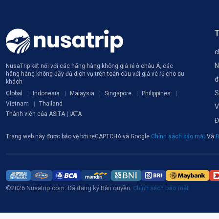
T
c
N
NusaTrip kết nối với các hãng hàng không giá rẻ ở châu Á, các
hãng hàng không đầy đủ dịch vụ trên toàn cầu với giá vé rẻ cho du
đ
khách
S
Global
Indonesia
Malaysia
Singapore
Philippines
Vietnam
Thailand
V
Thành viên của ASITA | IATA
Đ
Trang web này được bảo vệ bởi reCAPTCHA và Google
Chính sách bảo mật
Và
Đ
©2026 Nusatrip.com. Đã đăng ký Bản quyền.
Chính sách bảo mật