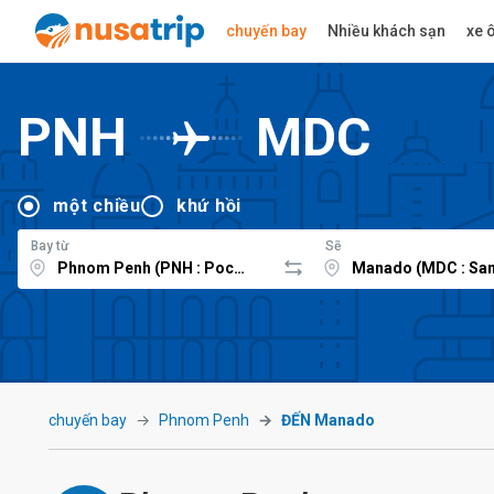
chuyến bay
Nhiều khách sạn
xe ô
PNH
MDC
một chiều
khứ hồi
Bay từ
Sẽ
chuyến bay
Phnom Penh
ĐẾN Manado