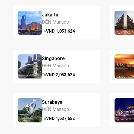
Jakarta
ĐẾN Manado
VND
1,853,
624
Từ
Singapore
ĐẾN Manado
VND
2,053,
624
Từ
Surabaya
ĐẾN Manado
VND
1,637,
682
Từ