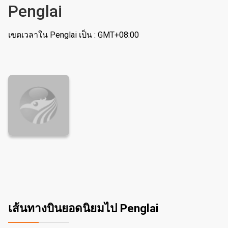
Penglai
เขตเวลาใน Penglai เป็น : GMT+08:00
เส้นทางบินยอดนิยมไป Penglai