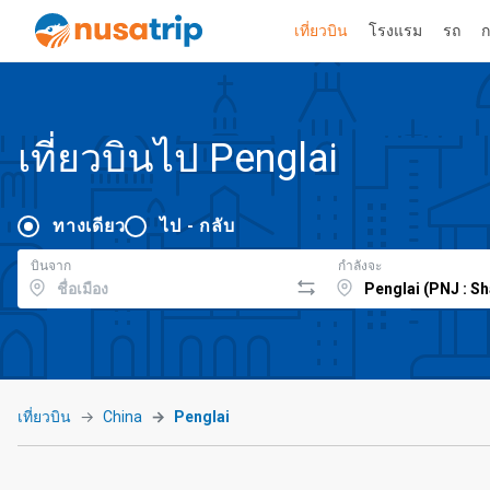
เที่ยวบิน
โรงแรม
รถ
ก
เที่ยวบินไป Penglai
ทางเดียว
ไป - กลับ
บินจาก
กำลังจะ
เที่ยวบิน
China
Penglai