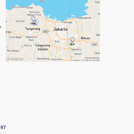
n
297