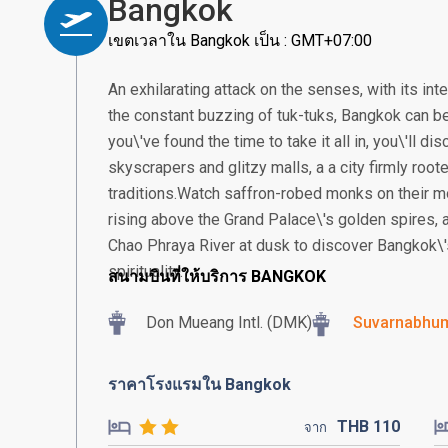
Bangkok
เขตเวลาใน Bangkok เป็น : GMT+07:00
An exhilarating attack on the senses, with its in
the constant buzzing of tuk-tuks, Bangkok can be
you\'ve found the time to take it all in, you\'ll 
skyscrapers and glitzy malls, a a city firmly root
traditions.Watch saffron-robed monks on their m
rising above the Grand Palace\'s golden spires, a
Chao Phraya River at dusk to discover Bangkok\'
spirituality.
สนามบินที่ให้บริการ BANGKOK
Don Mueang Intl. (DMK)
Suvarnabhumi
ราคาโรงแรมใน Bangkok
THB
110
จาก