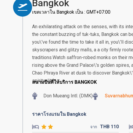
Bangkok
เขตเวลาใน Bangkok เป็น : GMT+07:00
An exhilarating attack on the senses, with its in
the constant buzzing of tuk-tuks, Bangkok can be
you\'ve found the time to take it all in, you\'ll 
skyscrapers and glitzy malls, a a city firmly root
traditions.Watch saffron-robed monks on their m
rising above the Grand Palace\'s golden spires, a
Chao Phraya River at dusk to discover Bangkok\'
spirituality.
สนามบินที่ให้บริการ BANGKOK
Don Mueang Intl. (DMK)
Suvarnabhumi
ราคาโรงแรมใน Bangkok
THB
110
จาก