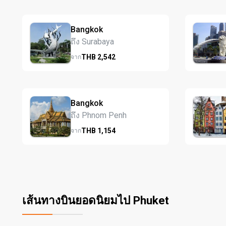
Bangkok
ถึง Surabaya
THB
2,542
จาก
Bangkok
ถึง Phnom Penh
THB
1,154
จาก
เส้นทางบินยอดนิยมไป Phuket