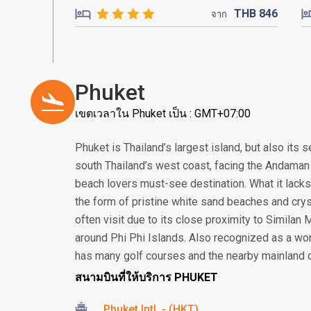
THB
846
จาก
Phuket
เขตเวลาใน Phuket เป็น : GMT+07:00
Phuket is Thailand’s largest island, but also its
south Thailand’s west coast, facing the Andaman S
beach lovers must-see destination. What it lacks 
the form of pristine white sand beaches and crys
often visit due to its close proximity to Similan
around Phi Phi Islands. Also recognized as a worl
has many golf courses and the nearby mainland offe
สนามบินที่ให้บริการ PHUKET
Phuket Intl. - (HKT)