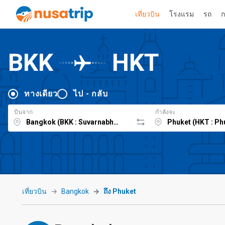
เที่ยวบิน
โรงแรม
รถ
ก
BKK
HKT
ทางเดียว
ไป - กลับ
บินจาก
กำลังจะ
เที่ยวบิน
Bangkok
ถึง Phuket