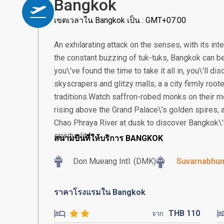
Bangkok
เขตเวลาใน Bangkok เป็น : GMT+07:00
An exhilarating attack on the senses, with its in
the constant buzzing of tuk-tuks, Bangkok can be
you\'ve found the time to take it all in, you\'ll 
skyscrapers and glitzy malls, a a city firmly root
traditions.Watch saffron-robed monks on their m
rising above the Grand Palace\'s golden spires, a
Chao Phraya River at dusk to discover Bangkok\'
spirituality.
สนามบินที่ให้บริการ BANGKOK
Don Mueang Intl. (DMK)
Suvarnabhumi
ราคาโรงแรมใน Bangkok
THB
110
จาก