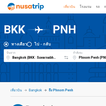
เที่ยวบิน
โรงแรม
รถ
ก
BKK
PNH
ทางเดียว
ไป - กลับ
บินจาก
กำลังจะ
เที่ยวบิน
Bangkok
ถึง Phnom Penh