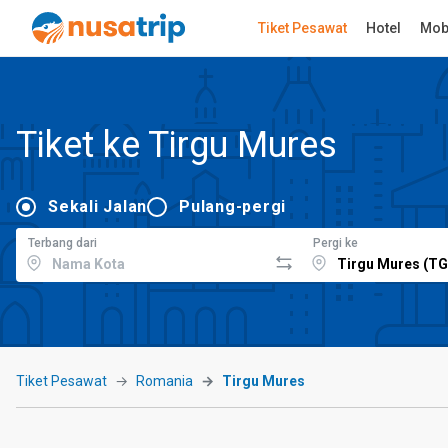
Tiket Pesawat
Hotel
Mob
Tiket ke Tirgu Mures
Sekali Jalan
Pulang-pergi
Terbang dari
Pergi ke
Tiket Pesawat
Romania
Tirgu Mures