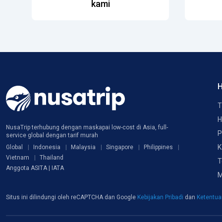
kami
H
T
H
NusaTrip terhubung dengan maskapai low-cost di Asia, full-
P
service global dengan tarif murah
K
Global
Indonesia
Malaysia
Singapore
Philippines
Vietnam
Thailand
T
Anggota ASITA | IATA
M
Situs ini dilindungi oleh reCAPTCHA dan Google
Kebijakan Pribadi
dan
Ketentu