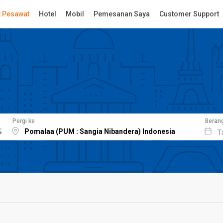
t Pesawat
Hotel
Mobil
Pemesanan Saya
Customer Support
Pergi ke
Beran
T