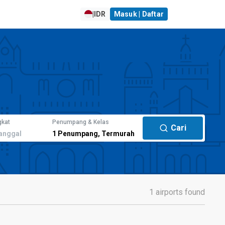
|
IDR
Masuk | Daftar
gkat
Penumpang & Kelas
Cari
anggal
1
Penumpang
,
Termurah
1 airports found