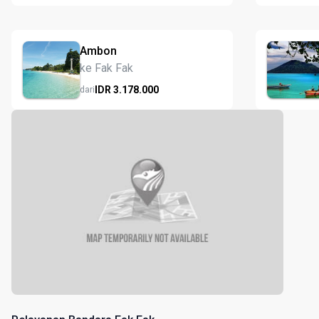
Ambon
ke Fak Fak
IDR
3.178.
000
dari