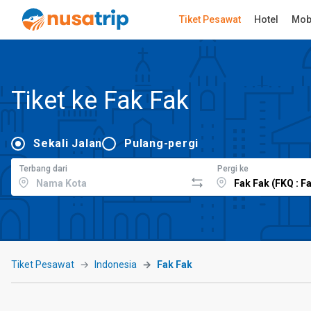
Tiket Pesawat
Hotel
Mob
Tiket ke Fak Fak
Sekali Jalan
Pulang-pergi
Terbang dari
Pergi ke
Tiket Pesawat
Indonesia
Fak Fak