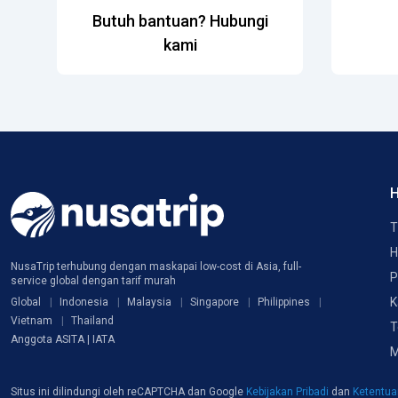
Butuh bantuan? Hubungi
kami
H
T
H
NusaTrip terhubung dengan maskapai low-cost di Asia, full-
P
service global dengan tarif murah
K
Global
Indonesia
Malaysia
Singapore
Philippines
Vietnam
Thailand
T
Anggota ASITA | IATA
M
Situs ini dilindungi oleh reCAPTCHA dan Google
Kebijakan Pribadi
dan
Ketentu