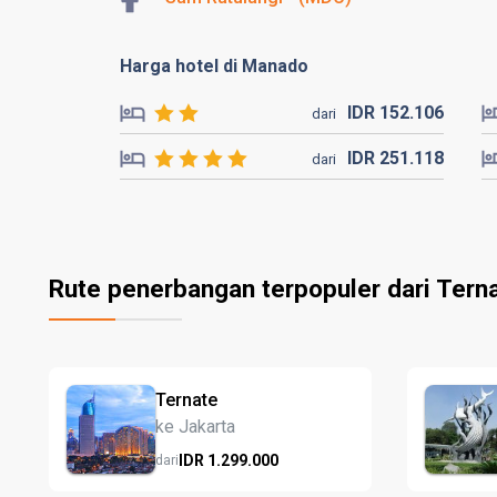
Harga hotel di Manado
IDR
152.
106
dari
IDR
251.
118
dari
Rute penerbangan terpopuler dari Tern
Ternate
ke Jakarta
IDR
1.299.
000
dari