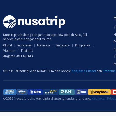
H
T
H
NusaTrip terhubung dengan maskapai low-cost di Asia, full-
service global dengan tarif murah
P
Global
Indonesia
Malaysia
Singapore
Philippines
K
Vietnam
Thailand
T
Anggota ASITA | IATA
M
Situs ini dilindungi oleh reCAPTCHA dan Google
Kebijakan Pribadi
dan
Ketentu
©2026 Nusatrip.com. Hak cipta dilindungi undang-undang.
Kebijakan Priba