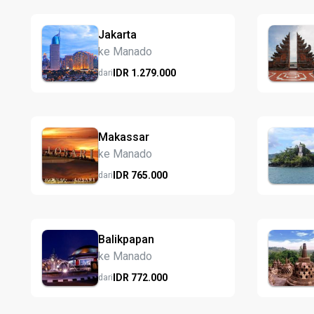
Jakarta
ke Manado
IDR
1.279.
000
dari
Makassar
ke Manado
IDR
765.
000
dari
Balikpapan
ke Manado
IDR
772.
000
dari