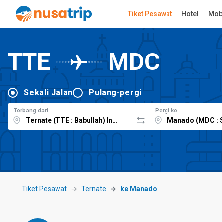
Tiket Pesawat
Hotel
Mob
TTE
MDC
Sekali Jalan
Pulang-pergi
Terbang dari
Pergi ke
Tiket Pesawat
Ternate
ke Manado