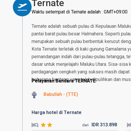
Ternate
Waktu setempat di Ternate adalah : GMT+09:00
Ternate adalah sebuah pulau di Kepulauan Maluku 
pantai barat pulau besar Halmahera. Seperti pula
merupakan sebuah pulau berbentuk kerucut den
Kota Ternate terletak di kaki gunung Gamalama
pemandangan indah dari pulau-pulau tetangga, te
dasar untuk menjelajahi Maluku Utara. Sisa-sisa 
perdagangan cengkeh yang sukses masih dapat d
beberapa benteng yang telah dipulihkan dan m
Pelayanan Bandara TERNATE
Babullah - (TTE)
Harga hotel di Ternate
IDR
313.
898
dari