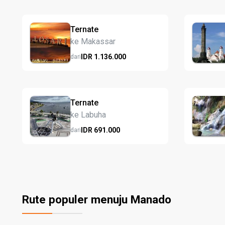
Ternate
ke Makassar
IDR
1.136.
000
dari
Ternate
ke Labuha
IDR
691.
000
dari
Rute populer menuju Manado