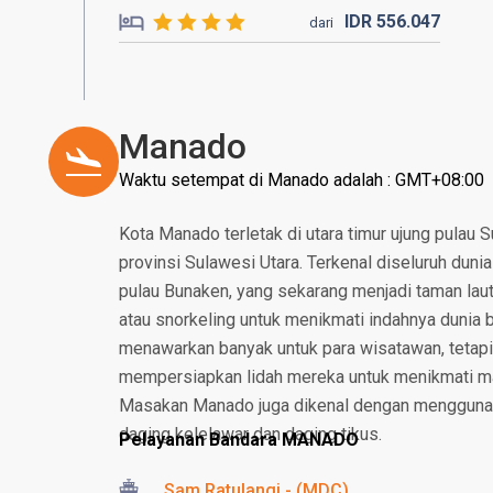
IDR
556.
047
dari
Manado
Waktu setempat di Manado adalah : GMT+08:00
Kota Manado terletak di utara timur ujung pulau
provinsi Sulawesi Utara. Terkenal diseluruh duni
pulau Bunaken, yang sekarang menjadi taman lau
atau snorkeling untuk menikmati indahnya dunia 
menawarkan banyak untuk para wisatawan, tetapi 
mempersiapkan lidah mereka untuk menikmati ma
Masakan Manado juga dikenal dengan menggunak
daging kelelawar dan daging tikus.
Pelayanan Bandara MANADO
Sam Ratulangi - (MDC)