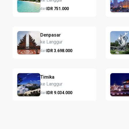
IDR
751.
000
dari
Denpasar
ke Langgur
IDR
3.698.
000
dari
Timika
ke Langgur
IDR
9.034.
000
dari