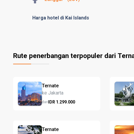
Harga hotel di Kai Islands
Rute penerbangan terpopuler dari Tern
Ternate
ke Jakarta
IDR
1.299.
000
dari
Ternate