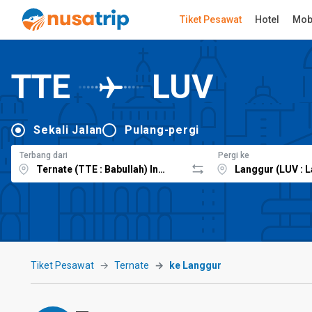
Tiket Pesawat
Hotel
Mob
TTE
LUV
Sekali Jalan
Pulang-pergi
Terbang dari
Pergi ke
Tiket Pesawat
Ternate
ke Langgur