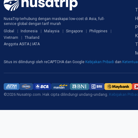
T
H
NusaTrip terhubung dengan maskapai low-cost di Asia, full-
service global dengan tarif murah
P
Global
Indonesia
Malaysia
Singapore
Philippines
K
Vietnam
Thailand
T
Anggota ASITA | IATA
M
Situs ini dilindungi oleh reCAPTCHA dan Google
Kebijakan Pribadi
dan
Ketentu
©2026 Nusatrip.com. Hak cipta dilindungi undang-undang.
Kebijakan Priba