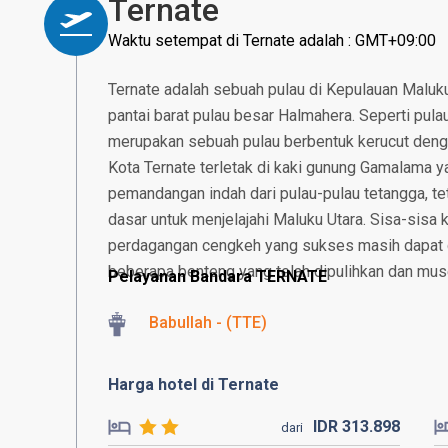
Ternate
Waktu setempat di Ternate adalah : GMT+09:00
Ternate adalah sebuah pulau di Kepulauan Maluku 
pantai barat pulau besar Halmahera. Seperti pula
merupakan sebuah pulau berbentuk kerucut den
Kota Ternate terletak di kaki gunung Gamalama
pemandangan indah dari pulau-pulau tetangga, te
dasar untuk menjelajahi Maluku Utara. Sisa-sisa 
perdagangan cengkeh yang sukses masih dapat d
beberapa benteng yang telah dipulihkan dan m
Pelayanan Bandara TERNATE
Babullah - (TTE)
Harga hotel di Ternate
IDR
313.
898
dari