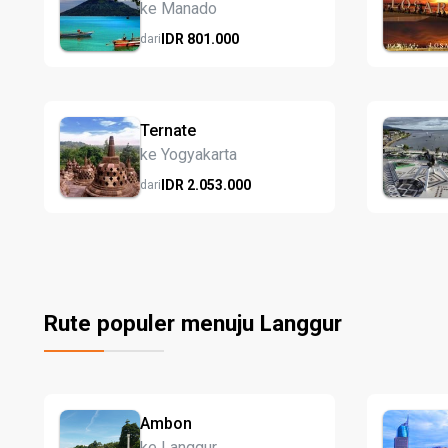
ke Manado
IDR
801.
000
dari
Ternate
ke Yogyakarta
IDR
2.053.
000
dari
Rute populer menuju Langgur
Ambon
ke Langgur