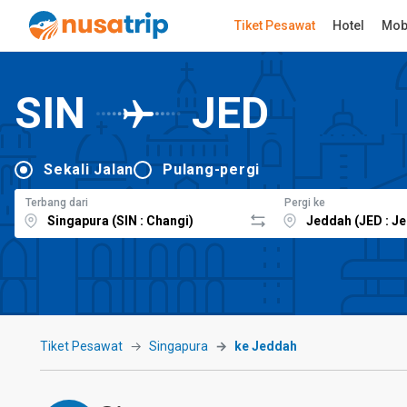
Tiket Pesawat
Hotel
Mob
SIN
JED
Sekali Jalan
Pulang-pergi
Terbang dari
Pergi ke
Tiket Pesawat
Singapura
ke Jeddah