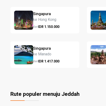
Singapura
ke Hong Kong
IDR
1.150.
000
dari
Singapura
ke Manado
IDR
1.417.
000
dari
Rute populer menuju Jeddah