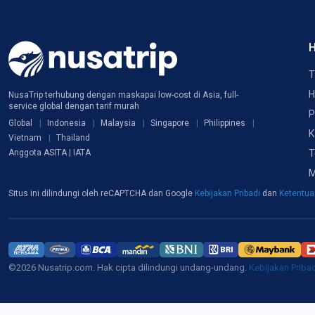
H
T
H
NusaTrip terhubung dengan maskapai low-cost di Asia, full-
service global dengan tarif murah
P
Global
Indonesia
Malaysia
Singapore
Philippines
K
Vietnam
Thailand
T
Anggota ASITA | IATA
M
Situs ini dilindungi oleh reCAPTCHA dan Google
Kebijakan Pribadi
dan
Ketentu
©2026 Nusatrip.com. Hak cipta dilindungi undang-undang.
Kebijakan Priba