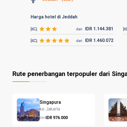
Harga hotel di Jeddah
IDR
1.144.
381
dari
IDR
1.460.
072
dari
Rute penerbangan terpopuler dari Sing
Singapura
ke Jakarta
IDR
976.
000
dari