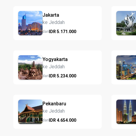
Jakarta
ke Jeddah
IDR
5.171.
000
dari
Yogyakarta
ke Jeddah
IDR
5.234.
000
dari
Pekanbaru
ke Jeddah
IDR
4.654.
000
dari