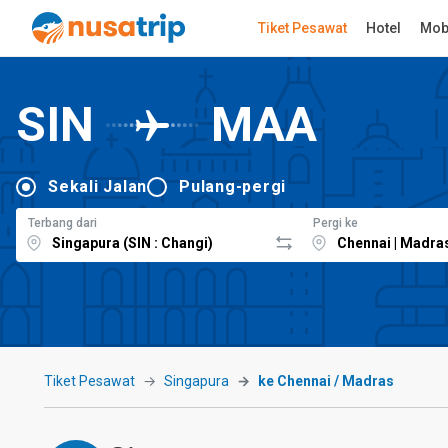
Tiket Pesawat
Hotel
Mob
SIN
MAA
Sekali Jalan
Pulang-pergi
Terbang dari
Pergi ke
Tiket Pesawat
Singapura
ke Chennai / Madras