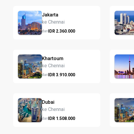
Jakarta
ke Chennai
IDR
2.360.
000
dari
Khartoum
ke Chennai
IDR
3.910.
000
dari
Dubai
ke Chennai
IDR
1.508.
000
dari