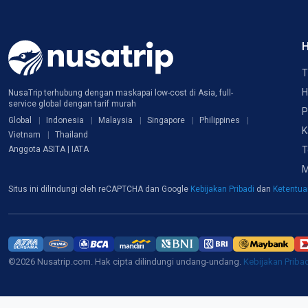
H
T
H
NusaTrip terhubung dengan maskapai low-cost di Asia, full-
service global dengan tarif murah
P
Global
Indonesia
Malaysia
Singapore
Philippines
K
Vietnam
Thailand
T
Anggota ASITA | IATA
M
Situs ini dilindungi oleh reCAPTCHA dan Google
Kebijakan Pribadi
dan
Ketentu
©2026 Nusatrip.com. Hak cipta dilindungi undang-undang.
Kebijakan Priba