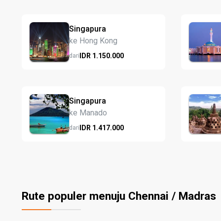
Singapura
ke Hong Kong
IDR
1.150.
000
dari
Singapura
ke Manado
IDR
1.417.
000
dari
Rute populer menuju Chennai / Madras