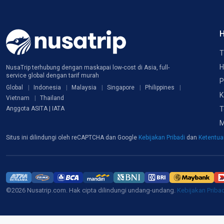
H
T
H
NusaTrip terhubung dengan maskapai low-cost di Asia, full-
service global dengan tarif murah
P
Global
Indonesia
Malaysia
Singapore
Philippines
K
Vietnam
Thailand
T
Anggota ASITA | IATA
M
Situs ini dilindungi oleh reCAPTCHA dan Google
Kebijakan Pribadi
dan
Ketentu
©2026 Nusatrip.com. Hak cipta dilindungi undang-undang.
Kebijakan Priba