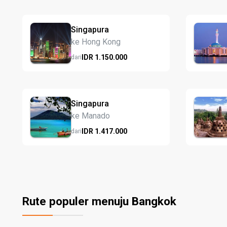
Singapura
ke Hong Kong
IDR
1.150.
000
dari
Singapura
ke Manado
IDR
1.417.
000
dari
Rute populer menuju Bangkok