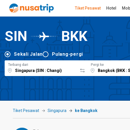
Tiket Pesawat
Hotel
Mob
SIN
BKK
Sekali Jalan
Pulang-pergi
Terbang dari
Pergi ke
Tiket Pesawat
Singapura
ke Bangkok