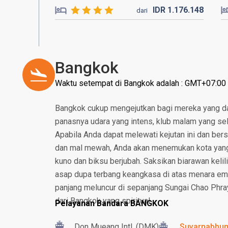
IDR
1.176.
148
dari
Bangkok
Waktu setempat di Bangkok adalah : GMT+07:00
Bangkok cukup mengejutkan bagi mereka yang da
panasnya udara yang intens, klub malam yang sela
Apabila Anda dapat melewati kejutan ini dan bers
dan mal mewah, Anda akan menemukan kota yang
kuno dan biksu berjubah. Saksikan biarawan kelil
asap dupa terbang keangkasa di atas menara em
panjang meluncur di sepanjang Sungai Chao Phra
dari Bangkok yang spiritual.
Pelayanan Bandara BANGKOK
Don Mueang Intl. (DMK)
Suvarnabhumi