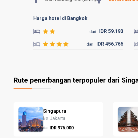
Harga hotel di Bangkok
IDR
59.
193
dari
IDR
456.
766
dari
Rute penerbangan terpopuler dari Sing
Singapura
ke Jakarta
IDR
976.
000
dari