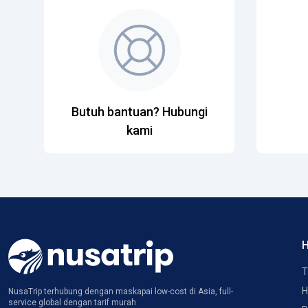
Butuh bantuan? Hubungi
kami
H
T
H
NusaTrip terhubung dengan maskapai low-cost di Asia, full-
service global dengan tarif murah