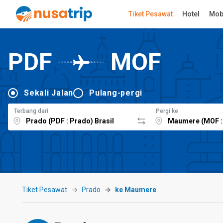
Tiket Pesawat
Hotel
Mob
PDF
MOF
Sekali Jalan
Pulang-pergi
Terbang dari
Pergi ke
Tiket Pesawat
Prado
ke Maumere