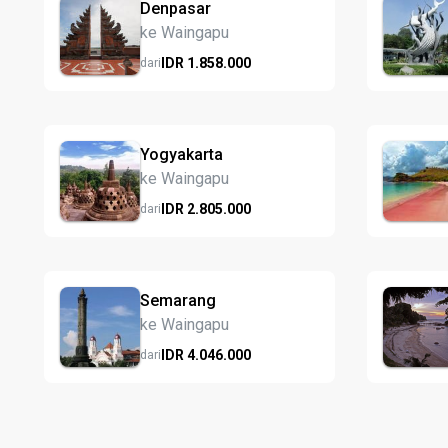
Denpasar
ke Waingapu
IDR
1.858.
000
dari
Yogyakarta
ke Waingapu
IDR
2.805.
000
dari
Semarang
ke Waingapu
IDR
4.046.
000
dari