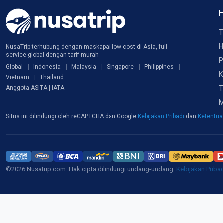
H
T
H
NusaTrip terhubung dengan maskapai low-cost di Asia, full-
service global dengan tarif murah
P
Global
Indonesia
Malaysia
Singapore
Philippines
K
Vietnam
Thailand
T
Anggota ASITA | IATA
M
Situs ini dilindungi oleh reCAPTCHA dan Google
Kebijakan Pribadi
dan
Ketentu
©2026 Nusatrip.com. Hak cipta dilindungi undang-undang.
Kebijakan Priba