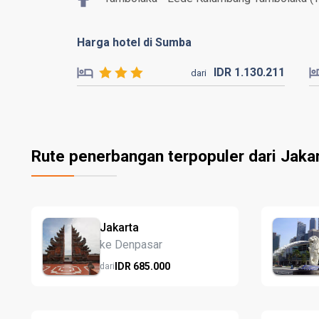
Harga hotel di Sumba
IDR
1.130.
211
dari
Rute penerbangan terpopuler dari Jaka
Jakarta
ke Denpasar
IDR
685.
000
dari