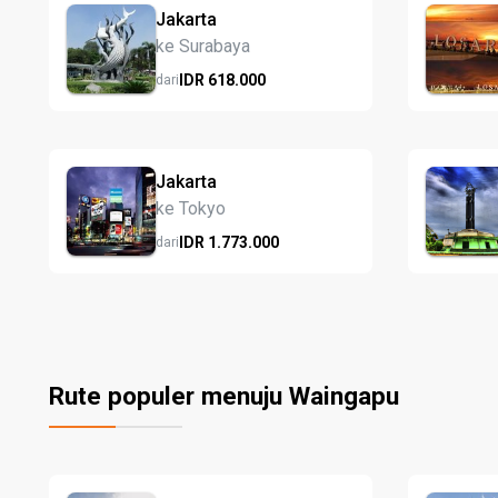
Jakarta
ke Surabaya
IDR
618.
000
dari
Jakarta
ke Tokyo
IDR
1.773.
000
dari
Rute populer menuju Waingapu