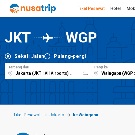
Tiket Pesawat
Hotel
Mob
JKT
WGP
Sekali Jalan
Pulang-pergi
Terbang dari
Pergi ke
Tiket Pesawat
Jakarta
ke Waingapu