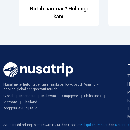
Butuh bantuan? Hubungi
kami
H
T
H
NusaTrip terhubung dengan maskapai low-cost di Asia, full-
service global dengan tarif murah
P
Global
Indonesia
Malaysia
Singapore
Philippines
K
Vietnam
Thailand
T
Anggota ASITA | IATA
M
Situs ini dilindungi oleh reCAPTCHA dan Google
Kebijakan Pribadi
dan
Ketentu