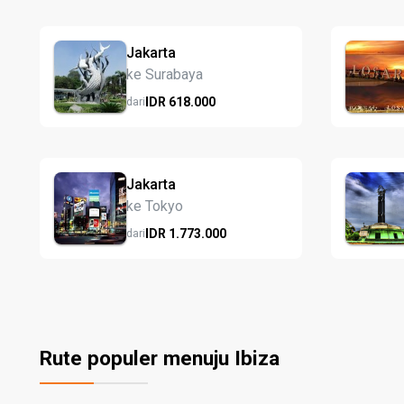
Jakarta
ke Surabaya
IDR
618.
000
dari
Jakarta
ke Tokyo
IDR
1.773.
000
dari
Rute populer menuju Ibiza