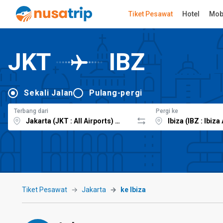
Tiket Pesawat
Hotel
Mob
JKT
IBZ
Sekali Jalan
Pulang-pergi
Terbang dari
Pergi ke
Tiket Pesawat
Jakarta
ke Ibiza