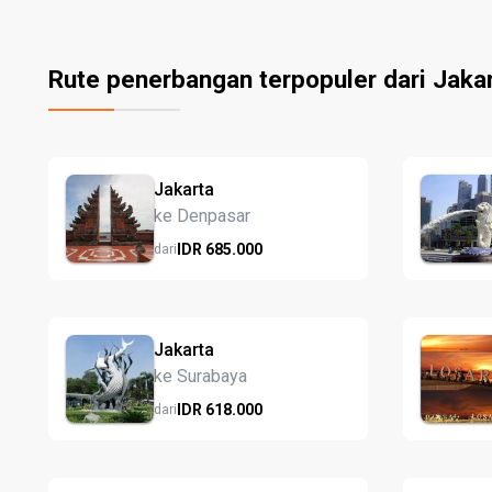
Rute penerbangan terpopuler dari Jaka
Jakarta
ke Denpasar
IDR
685.
000
dari
Jakarta
ke Surabaya
IDR
618.
000
dari