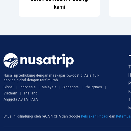
kami
H
T
H
NusaTrip terhubung dengan maskapai low-cost di Asia, full-
service global dengan tarif murah
P
Global
Indonesia
Malaysia
Singapore
Philippines
K
Vietnam
Thailand
T
Anggota ASITA | IATA
M
Situs ini dilindungi oleh reCAPTCHA dan Google
Kebijakan Pribadi
dan
Ketentu