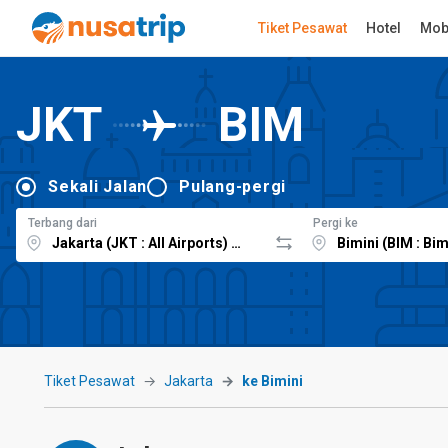
Tiket Pesawat
Hotel
Mob
JKT
BIM
Sekali Jalan
Pulang-pergi
Terbang dari
Pergi ke
Tiket Pesawat
Jakarta
ke Bimini