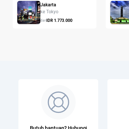
Jakarta
ke Tokyo
IDR
1.773.
000
dari
Butuh bantuan? Hubungi