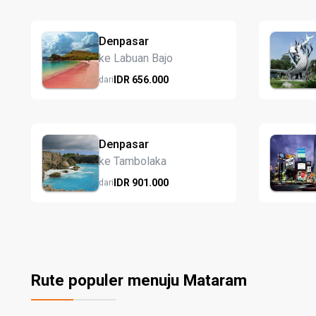
Denpasar
ke Labuan Bajo
IDR
656.
000
dari
Denpasar
ke Tambolaka
IDR
901.
000
dari
Rute populer menuju Mataram