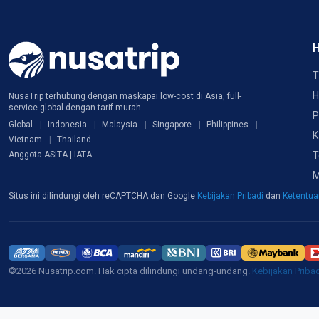
H
T
H
NusaTrip terhubung dengan maskapai low-cost di Asia, full-
service global dengan tarif murah
P
Global
Indonesia
Malaysia
Singapore
Philippines
K
Vietnam
Thailand
T
Anggota ASITA | IATA
M
Situs ini dilindungi oleh reCAPTCHA dan Google
Kebijakan Pribadi
dan
Ketentu
©2026 Nusatrip.com. Hak cipta dilindungi undang-undang.
Kebijakan Priba