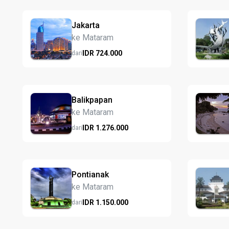
Jakarta
ke Mataram
IDR
724.
000
dari
Balikpapan
ke Mataram
IDR
1.276.
000
dari
Pontianak
ke Mataram
IDR
1.150.
000
dari