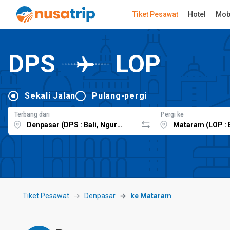
Tiket Pesawat
Hotel
Mob
DPS
LOP
Sekali Jalan
Pulang-pergi
Terbang dari
Pergi ke
Tiket Pesawat
Denpasar
ke Mataram