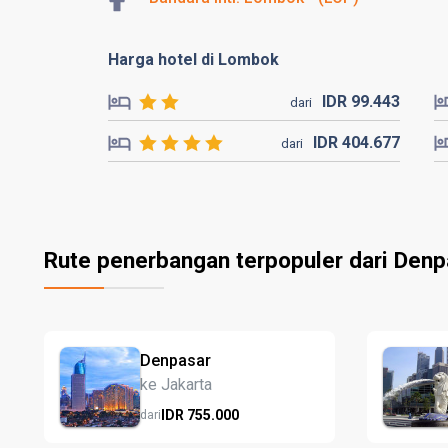
Harga hotel di Lombok
IDR
99.
443
dari
IDR
404.
677
dari
Rute penerbangan terpopuler dari Denp
Denpasar
ke Jakarta
IDR
755.
000
dari