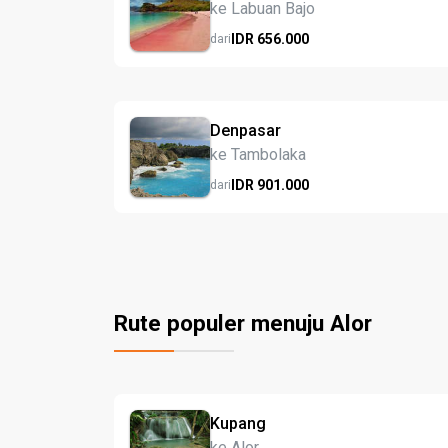
ke Labuan Bajo
IDR
656.
000
dari
Denpasar
ke Tambolaka
IDR
901.
000
dari
Rute populer menuju Alor
Kupang
ke Alor