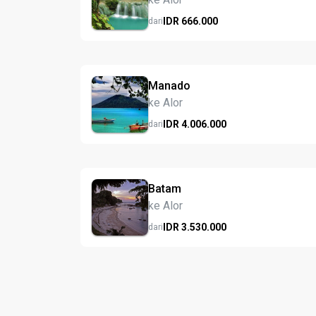
IDR
666.
000
dari
Manado
ke Alor
IDR
4.006.
000
dari
Batam
ke Alor
IDR
3.530.
000
dari