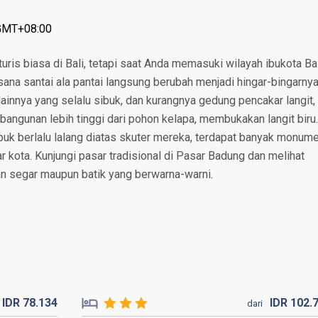
 GMT+08:00
turis biasa di Bali, tetapi saat Anda memasuki wilayah ibukota Bal
ana santai ala pantai langsung berubah menjadi hingar-bingarny
 lainnya yang selalu sibuk, dan kurangnya gedung pencakar langit,
 bangunan lebih tinggi dari pohon kelapa, membukakan langit biru.
ibuk berlalu lalang diatas skuter mereka, terdapat banyak monum
tar kota. Kunjungi pasar tradisional di Pasar Badung dan melihat
n segar maupun batik yang berwarna-warni.
IDR
78.
134
IDR
102.
dari