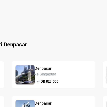
ri Denpasar
Denpasar
ke Singapura
IDR
825.
000
dari
Denpasar