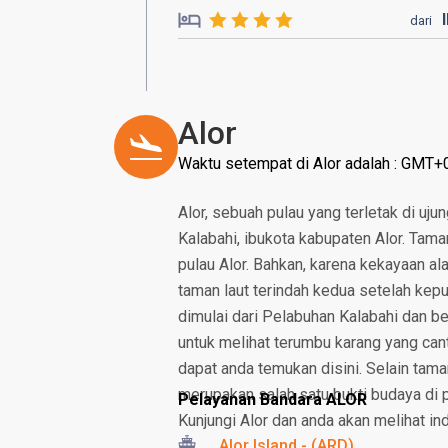
dari
Alor
Waktu setempat di Alor adalah : GMT+
Alor, sebuah pulau yang terletak di uju
Kalabahi, ibukota kabupaten Alor. Tama
pulau Alor. Bahkan, karena kekayaan al
taman laut terindah kedua setelah kepu
dimulai dari Pelabuhan Kalabahi dan b
untuk melihat terumbu karang yang cant
dapat anda temukan disini. Selain tam
merupakan salah satu bukti budaya di pu
Pelayanan Bandara ALOR
Kunjungi Alor dan anda akan melihat i
Alor Island - (ARD)