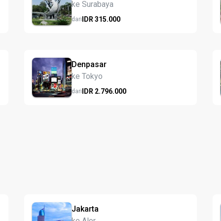
ke Surabaya
IDR
315.
000
dari
Denpasar
ke Tokyo
IDR
2.796.
000
dari
Jakarta
ke Alor