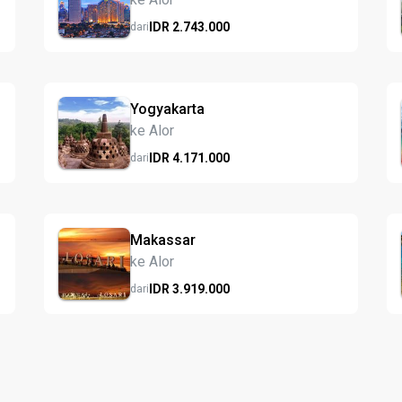
IDR
2.743.
000
dari
Yogyakarta
ke Alor
IDR
4.171.
000
dari
Makassar
ke Alor
IDR
3.919.
000
dari