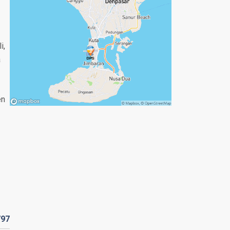
i,
a
en
797