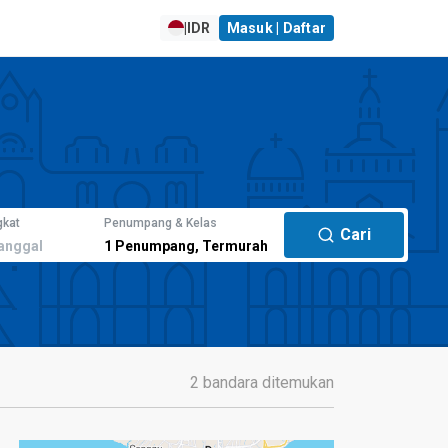
|
IDR
Masuk | Daftar
gkat
Penumpang & Kelas
Cari
anggal
1
Penumpang
,
Termurah
2 bandara ditemukan