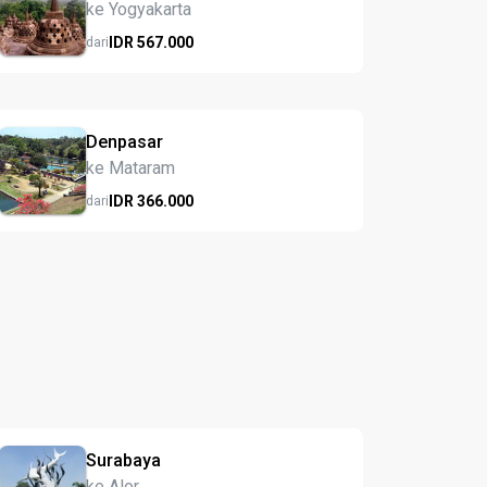
ke Yogyakarta
IDR
567.
000
dari
Denpasar
ke Mataram
IDR
366.
000
dari
Surabaya
ke Alor