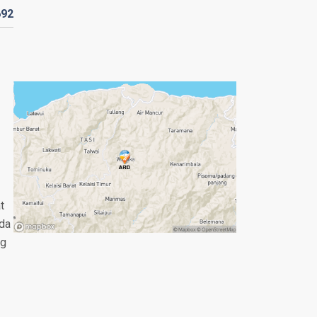
692
t
nda
ng