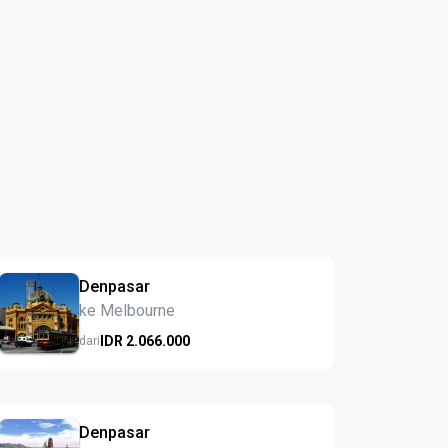
Denpasar
ke Melbourne
IDR
2.066.
000
dari
Denpasar