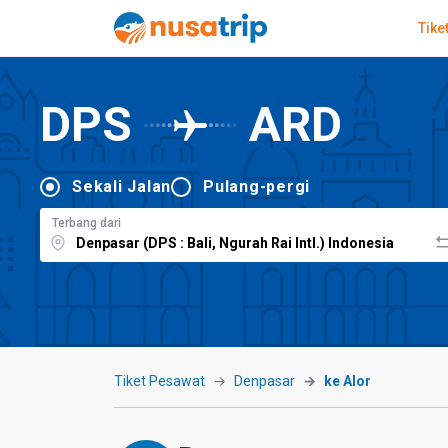
Tike
DPS
ARD
Sekali Jalan
Pulang-pergi
Terbang dari
Tiket Pesawat
Denpasar
ke Alor