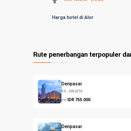
Harga hotel di Alor
Rute penerbangan terpopuler da
Denpasar
ke Jakarta
IDR
755.
000
dari
Denpasar