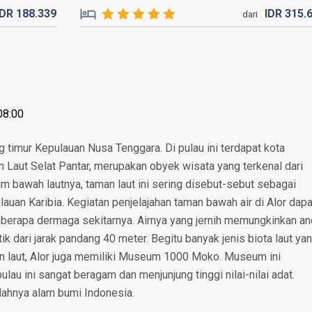
IDR
188.
339
IDR
315.
dari
08:00
ng timur Kepulauan Nusa Tenggara. Di pulau ini terdapat kota
n Laut Selat Pantar, merupakan obyek wisata yang terkenal dari
am bawah lautnya, taman laut ini sering disebut-sebut sebagai
lauan Karibia. Kegiatan penjelajahan taman bawah air di Alor dapa
eberapa dermaga sekitarnya. Airnya yang jernih memungkinkan a
ik dari jarak pandang 40 meter. Begitu banyak jenis biota laut ya
an laut, Alor juga memiliki Museum 1000 Moko. Museum ini
lau ini sangat beragam dan menjunjung tinggi nilai-nilai adat.
ndahnya alam bumi Indonesia.