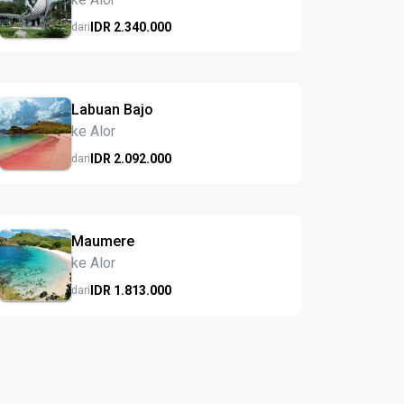
IDR
2.340.
000
dari
Labuan Bajo
ke Alor
IDR
2.092.
000
dari
Maumere
ke Alor
IDR
1.813.
000
dari