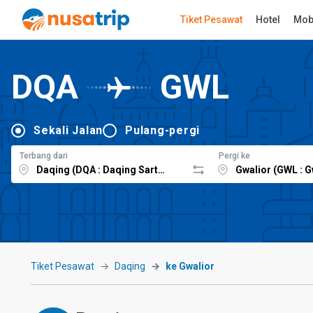
Tiket Pesawat
Hotel
Mob
DQA
GWL
Sekali Jalan
Pulang-pergi
Terbang dari
Pergi ke
Tiket Pesawat
Daqing
ke Gwalior