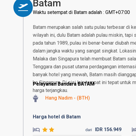
Batam
Waktu setempat di Batam adalah : GMT+07:00
Batam merupakan salah satu pulau terbesar di ke
wilayah ini, dulu Batam adalah pulau miskin, tap
pada tahun 1989, pulau ini benar-benar diubah men
dalam jangka waktu yang sangat singkat. Lokasin
Malaka dan Singapura telah membuat Batam salah
Tenggara dan pusat utama perdagangan internasi
banyak hotel yang mewah, Batam masih dianggap s
ke Singapura. Di sisi lain tempat ini tepat untuk
Pelayanan Bandara BATAM
harga terjangkau.
Hang Nadim - (BTH)
Harga hotel di Batam
IDR
156.
949
dari