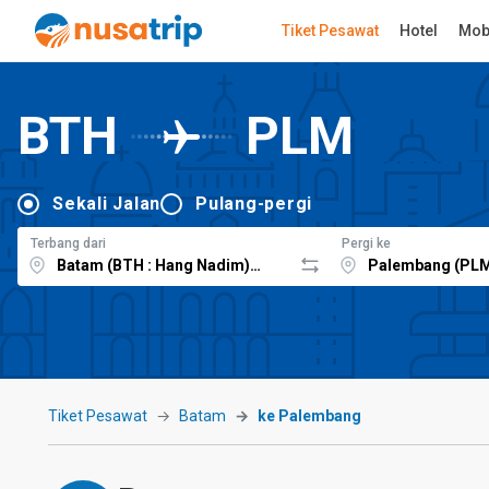
Tiket Pesawat
Hotel
Mob
BTH
PLM
Sekali Jalan
Pulang-pergi
Terbang dari
Pergi ke
Tiket Pesawat
Batam
ke Palembang