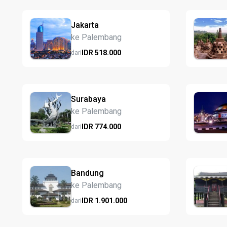
Jakarta
ke Palembang
IDR
518.
000
dari
Surabaya
ke Palembang
IDR
774.
000
dari
Bandung
ke Palembang
IDR
1.901.
000
dari