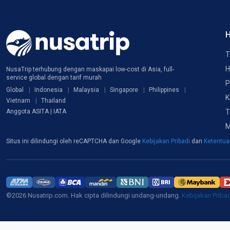
H
T
H
NusaTrip terhubung dengan maskapai low-cost di Asia, full-
service global dengan tarif murah
P
Global
Indonesia
Malaysia
Singapore
Philippines
K
Vietnam
Thailand
T
Anggota ASITA | IATA
M
Situs ini dilindungi oleh reCAPTCHA dan Google
Kebijakan Pribadi
dan
Ketentu
©2026 Nusatrip.com. Hak cipta dilindungi undang-undang.
Kebijakan Priba