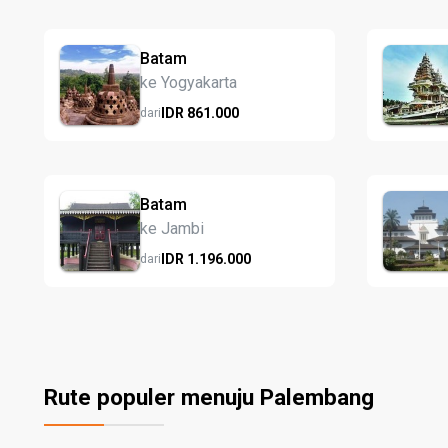
Batam
ke Yogyakarta
IDR
861.
000
dari
Batam
ke Jambi
IDR
1.196.
000
dari
Rute populer menuju Palembang