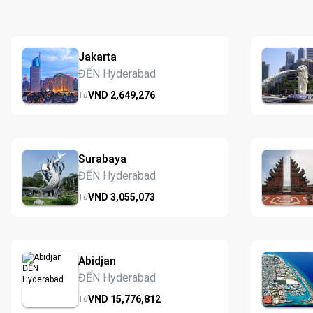
Jakarta
ĐẾN Hyderabad
VND
2,649,
276
Từ
Surabaya
ĐẾN Hyderabad
VND
3,055,
073
Từ
Abidjan
ĐẾN Hyderabad
VND
15,776,
812
Từ