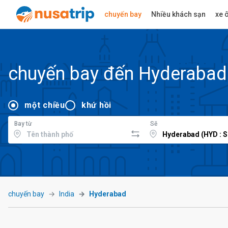
chuyến bay
Nhiều khách sạn
xe ô
chuyến bay đến Hyderabad
một chiều
khứ hồi
Bay từ
Sẽ
chuyến bay
India
Hyderabad