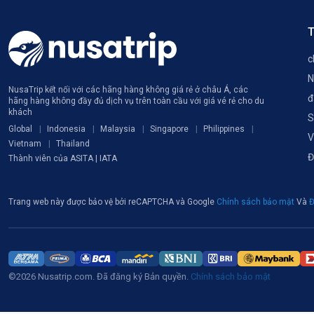
T
c
N
NusaTrip kết nối với các hãng hàng không giá rẻ ở châu Á, các
đ
hãng hàng không đầy đủ dịch vụ trên toàn cầu với giá vé rẻ cho du
khách
S
Global
Indonesia
Malaysia
Singapore
Philippines
V
Vietnam
Thailand
Đ
Thành viên của ASITA | IATA
Trang web này được bảo vệ bởi reCAPTCHA và Google
Chính sách bảo mật
Và
Đ
©2026 Nusatrip.com. Đã đăng ký Bản quyền.
Chính sách bảo mật