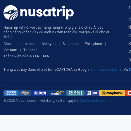
T
c
N
NusaTrip kết nối với các hãng hàng không giá rẻ ở châu Á, các
hãng hàng không đầy đủ dịch vụ trên toàn cầu với giá vé rẻ cho du
đ
khách
S
Global
Indonesia
Malaysia
Singapore
Philippines
Vietnam
Thailand
V
Thành viên của ASITA | IATA
Đ
Trang web này được bảo vệ bởi reCAPTCHA và Google
Chính sách bảo mật
Và
Đ
©2026 Nusatrip.com. Đã đăng ký Bản quyền.
Chính sách bảo mật