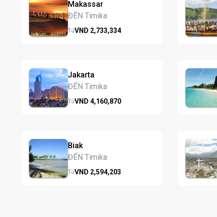
Makassar
ĐẾN Timika
VND
2,733,
334
Từ
Jakarta
ĐẾN Timika
VND
4,160,
870
Từ
Biak
ĐẾN Timika
VND
2,594,
203
Từ