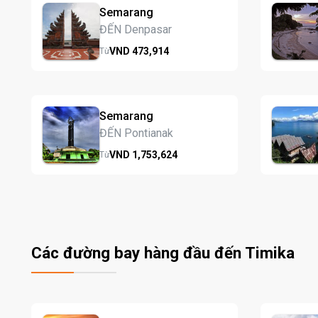
Semarang
ĐẾN Denpasar
VND
473,
914
Từ
Semarang
ĐẾN Pontianak
VND
1,753,
624
Từ
Các đường bay hàng đầu đến Timika