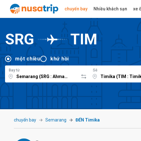
chuyến bay
Nhiều khách sạn
xe ô
SRG
TIM
một chiều
khứ hồi
Bay từ
Sẽ
chuyến bay
Semarang
ĐẾN Timika