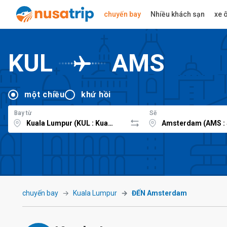
chuyến bay
Nhiều khách sạn
xe ô
KUL
AMS
một chiều
khứ hồi
Bay từ
Sẽ
chuyến bay
Kuala Lumpur
ĐẾN Amsterdam