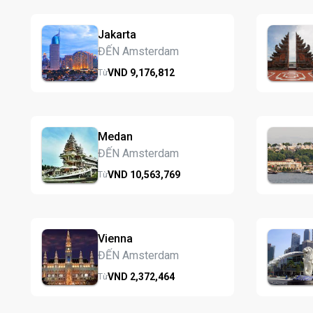
Jakarta
ĐẾN Amsterdam
VND
9,176,
812
Từ
Medan
ĐẾN Amsterdam
VND
10,563,
769
Từ
Vienna
ĐẾN Amsterdam
VND
2,372,
464
Từ