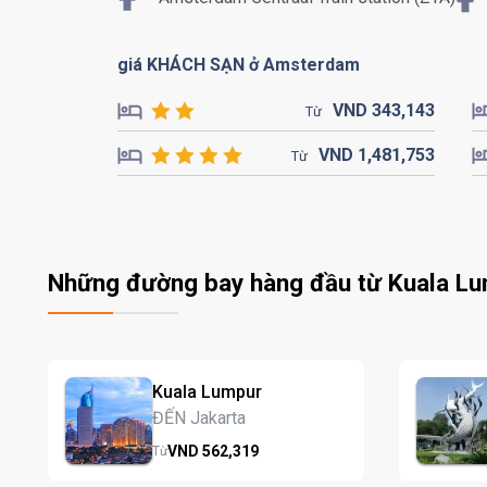
giá KHÁCH SẠN ở Amsterdam
VND
343,
143
Từ
VND
1,481,
753
Từ
Những đường bay hàng đầu từ Kuala L
Kuala Lumpur
ĐẾN Jakarta
VND
562,
319
Từ