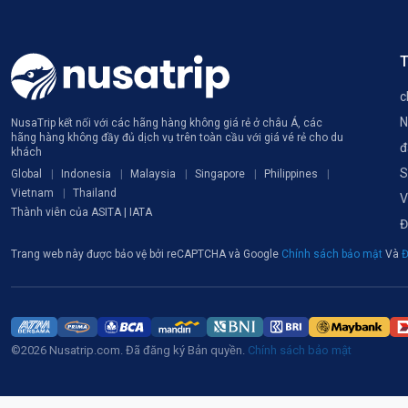
T
c
N
NusaTrip kết nối với các hãng hàng không giá rẻ ở châu Á, các
hãng hàng không đầy đủ dịch vụ trên toàn cầu với giá vé rẻ cho du
đ
khách
S
Global
Indonesia
Malaysia
Singapore
Philippines
Vietnam
Thailand
V
Thành viên của ASITA | IATA
Đ
Trang web này được bảo vệ bởi reCAPTCHA và Google
Chính sách bảo mật
Và
Đ
©2026 Nusatrip.com. Đã đăng ký Bản quyền.
Chính sách bảo mật