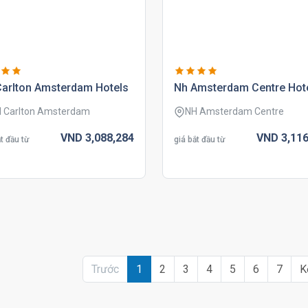
carlton amsterdam hotels
nh amsterdam centre hot
 Carlton Amsterdam
NH Amsterdam Centre
VND
3,088,
284
VND
3,116
t đầu từ
giá bắt đầu từ
Trước
1
2
3
4
5
6
7
K