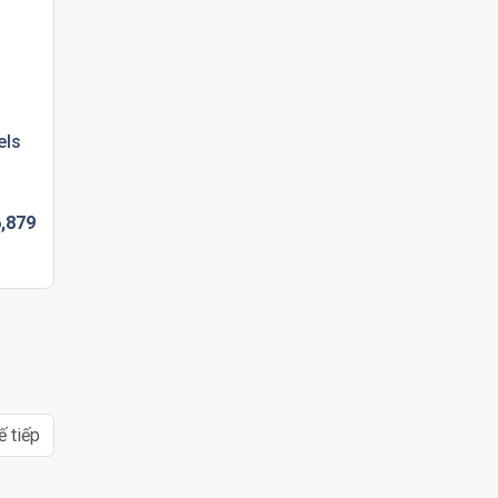
els
,
879
ế tiếp