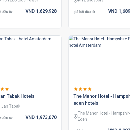
 HOTELS Blue Tower
Nh Zandvoort
VND
1,629,
928
VND
1,689
t đầu từ
giá bắt đầu từ
an tabak hotels
the manor hotel - hampsh
eden hotels
 Jan Tabak
The Manor Hotel - Hampshir
VND
1,973,
070
t đầu từ
Eden