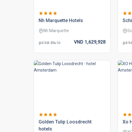
nh marquette hotels
schi
Nh Marquette
Sc
VND
1,629,
928
giá bắt đầu từ
giá bắ
golden tulip loosdrecht
xo h
hotels