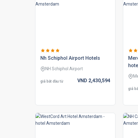
nh schiphol airport hotels
mer
hote
NH Schiphol Airport
Me
VND
2,430,
594
giá bắt đầu từ
giá bắ