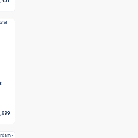
,
451
t
,
999