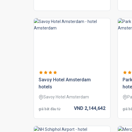
savoy hotel amsterdam
park
hotels
hote
Savoy Hotel Amsterdam
Pa
VND
2,144,
642
giá bắt đầu từ
giá bắ