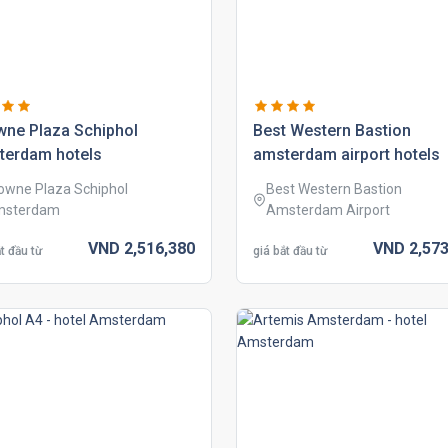
wne plaza schiphol
best western bastion
terdam hotels
amsterdam airport hotels
owne Plaza Schiphol
Best Western Bastion
msterdam
Amsterdam Airport
VND
2,516,
380
VND
2,573
t đầu từ
giá bắt đầu từ