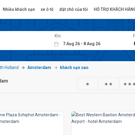
Nhiều khách sạn
xe ô tô
đặt chỗ của tôi
HỖ TRỢ KHÁCH HÀN
Khi
th Holland
Amsterdam
khách sạn sao
rdam