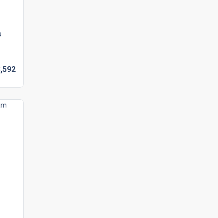
s
,
592