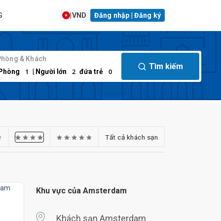
G
|
VND
Đăng nhập | Đăng ký
Phòng & Khách
Tìm kiếm
1
2
0
Phòng
| Người lớn
đứa trẻ
Tất cả khách sạn
Khu vực của Amsterdam
Khách sạn Amsterdam