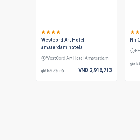
westcord art hotel
nh 
amsterdam hotels
NH
WestCord Art Hotel Amsterdam
giá bắ
VND
2,916,
713
giá bắt đầu từ