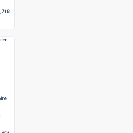
,
718
ire
e