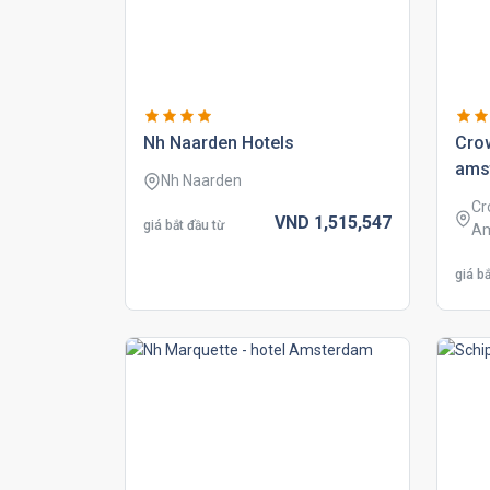
nh naarden hotels
cro
ams
Nh Naarden
Cr
VND
1,515,
547
giá bắt đầu từ
A
giá bắ