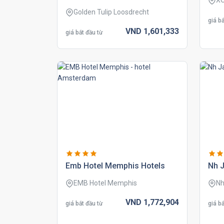
XO
Golden Tulip Loosdrecht
giá bắ
VND
1,601,
333
giá bắt đầu từ
emb hotel memphis hotels
nh j
EMB Hotel Memphis
Nh
VND
1,772,
904
giá bắt đầu từ
giá bắ