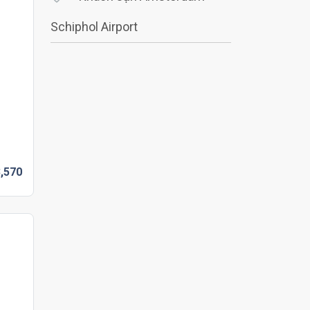
Schiphol Airport
,
570