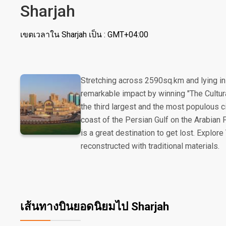
Sharjah
เขตเวลาใน Sharjah เป็น : GMT+04:00
Stretching across 2590sq.km and lying in 
remarkable impact by winning "The Cultura
the third largest and the most populous ci
coast of the Persian Gulf on the Arabian Pe
is a great destination to get lost. Explo
reconstructed with traditional materials.
เส้นทางบินยอดนิยมไป Sharjah