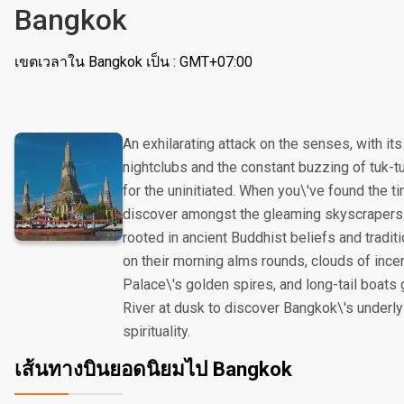
Bangkok
เขตเวลาใน Bangkok เป็น : GMT+07:00
An exhilarating attack on the senses, with its
nightclubs and the constant buzzing of tuk-
for the uninitiated. When you\'ve found the time
discover amongst the gleaming skyscrapers an
rooted in ancient Buddhist beliefs and trad
on their morning alms rounds, clouds of ince
Palace\'s golden spires, and long-tail boats
River at dusk to discover Bangkok\'s underl
spirituality.
เส้นทางบินยอดนิยมไป Bangkok