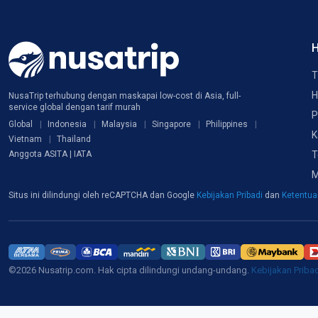
H
T
H
NusaTrip terhubung dengan maskapai low-cost di Asia, full-
service global dengan tarif murah
P
Global
Indonesia
Malaysia
Singapore
Philippines
K
Vietnam
Thailand
T
Anggota ASITA | IATA
M
Situs ini dilindungi oleh reCAPTCHA dan Google
Kebijakan Pribadi
dan
Ketentu
©2026 Nusatrip.com. Hak cipta dilindungi undang-undang.
Kebijakan Priba