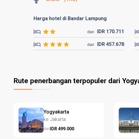
Harga hotel di Bandar Lampung
IDR
170.
711
dari
IDR
457.
678
dari
Rute penerbangan terpopuler dari Yogy
Yogyakarta
ke Jakarta
IDR
499.
000
dari