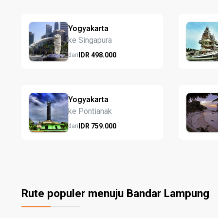
Yogyakarta
ke Singapura
IDR
498.
000
dari
Yogyakarta
ke Pontianak
IDR
759.
000
dari
Rute populer menuju Bandar Lampung