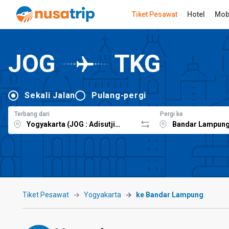
Tiket Pesawat
Hotel
Mob
JOG
TKG
Sekali Jalan
Pulang-pergi
Terbang dari
Pergi ke
Tiket Pesawat
Yogyakarta
ke Bandar Lampung