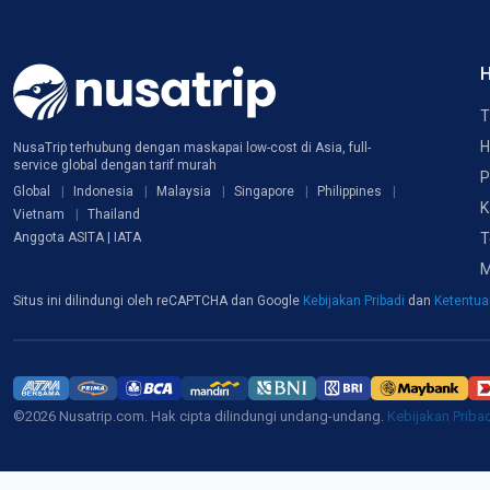
H
T
H
NusaTrip terhubung dengan maskapai low-cost di Asia, full-
service global dengan tarif murah
P
Global
Indonesia
Malaysia
Singapore
Philippines
K
Vietnam
Thailand
T
Anggota ASITA | IATA
M
Situs ini dilindungi oleh reCAPTCHA dan Google
Kebijakan Pribadi
dan
Ketentu
©2026 Nusatrip.com. Hak cipta dilindungi undang-undang.
Kebijakan Priba