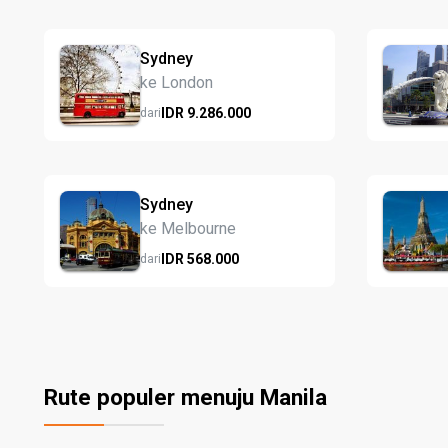
Sydney
ke London
IDR
9.286.
000
dari
Sydney
ke Melbourne
IDR
568.
000
dari
Rute populer menuju Manila