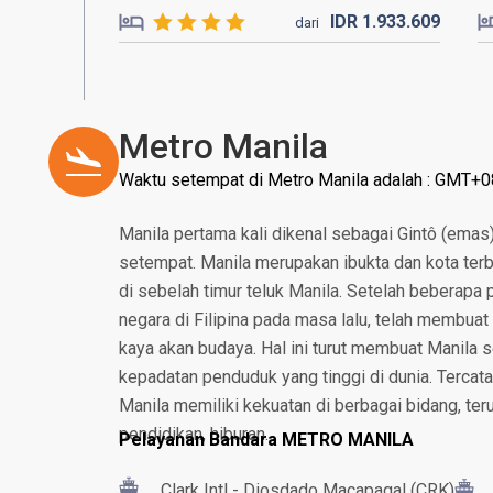
IDR
1.933.
609
dari
Metro Manila
Waktu setempat di Metro Manila adalah : GMT+0
Manila pertama kali dikenal sebagai Gintô (emas
setempat. Manila merupakan ibukta dan kota terbes
di sebelah timur teluk Manila. Setelah beberapa
negara di Filipina pada masa lalu, telah membuat
kaya akan budaya. Hal ini turut membuat Manila 
kepadatan penduduk yang tinggi di dunia. Tercata
Manila memiliki kekuatan di berbagai bidang, ter
pendidikan, hiburan.
Pelayanan Bandara METRO MANILA
Clark Intl - Diosdado Macapagal (CRK)