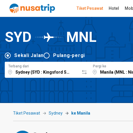
Tiket Pesawat
Hotel
Mob
SYD
MNL
Sekali Jalan
Pulang-pergi
Terbang dari
Pergi ke
Tiket Pesawat
Sydney
ke Manila