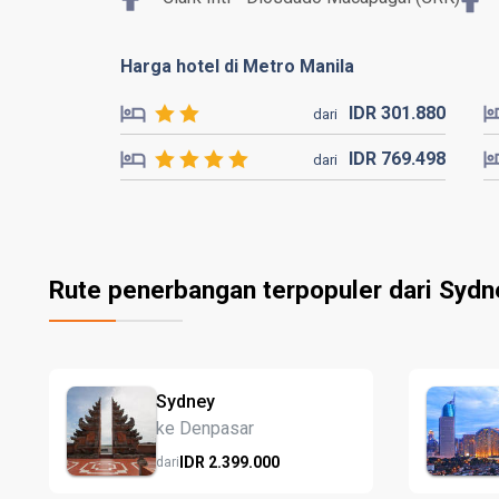
Harga hotel di Metro Manila
IDR
301.
880
dari
IDR
769.
498
dari
Rute penerbangan terpopuler dari Sydn
Sydney
ke Denpasar
IDR
2.399.
000
dari