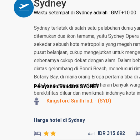
Sydney
Waktu setempat di Sydney adalah : GMT+10:00
Sydney terletak di salah satu pelabuhan dunia y
ditemukan dua ikon ternama, yaitu Sydney Opera 
sekedar sebuah kota metropolis yang megah ram
pusat belanjaan, cukup mengejutkan untuk meng
sebenarnya cukup dekat dengan alam. Dalam beb
diatas gelombang di Bondi Beach, menelusuri r
Botany Bay, di mana orang Eropa pertama tiba di 
sub-tropis yang nyaman, tidak heran banyak war
Pelayanan Bandara SYDNEY
beraktifitas diluar dan menikmati indahnya kota in
Kingsford Smith Intl. - (SYD)
Harga hotel di Sydney
IDR
315.
692
dari