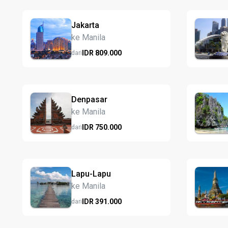
Jakarta
ke Manila
IDR
809.
000
dari
Denpasar
ke Manila
IDR
750.
000
dari
Lapu-Lapu
ke Manila
IDR
391.
000
dari