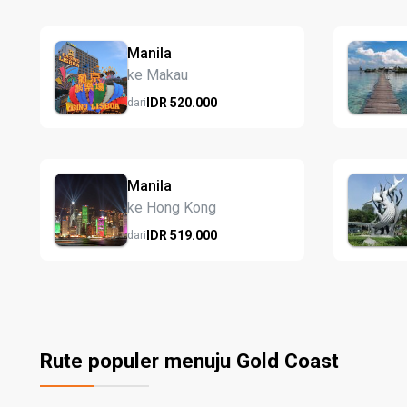
Manila
ke Makau
IDR
520.
000
dari
Manila
ke Hong Kong
IDR
519.
000
dari
Rute populer menuju Gold Coast