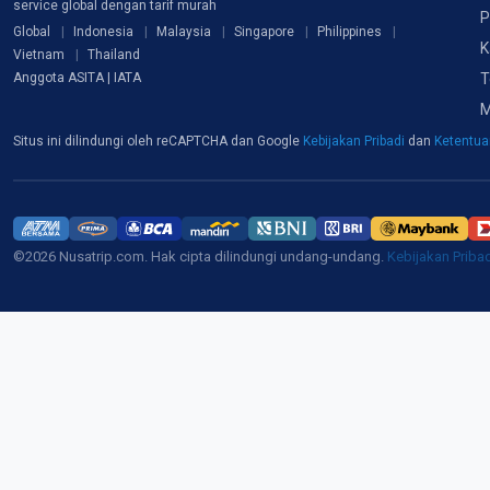
service global dengan tarif murah
P
Global
Indonesia
Malaysia
Singapore
Philippines
K
Vietnam
Thailand
T
Anggota ASITA | IATA
M
Situs ini dilindungi oleh reCAPTCHA dan Google
Kebijakan Pribadi
dan
Ketentu
©2026 Nusatrip.com. Hak cipta dilindungi undang-undang.
Kebijakan Priba