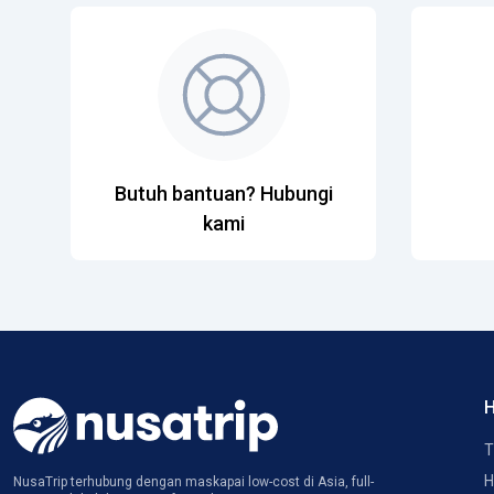
Butuh bantuan? Hubungi
kami
H
T
H
NusaTrip terhubung dengan maskapai low-cost di Asia, full-