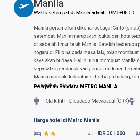
Manila
Waktu setempat di Manila adalah : GMT+08:00
Manila pertama kali dikenal sebagai Gintô (emas
setempat. Manila merupakan ibukta dan kota terbes
di sebelah timur teluk Manila. Setelah beberapa
negara di Filipina pada masa lalu, telah membuat
kaya akan budaya. Hal ini turut membuat Manila 
kepadatan penduduk yang tinggi di dunia. Tercata
Manila memiliki kekuatan di berbagai bidang, ter
pendidikan, hiburan.
Pelayanan Bandara METRO MANILA
Clark Intl - Diosdado Macapagal (CRK)
Harga hotel di Metro Manila
IDR
301.
880
dari