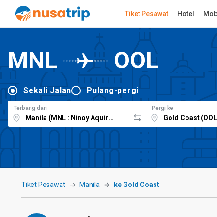
Tiket Pesawat
Hotel
Mob
MNL
OOL
Sekali Jalan
Pulang-pergi
Terbang dari
Pergi ke
Tiket Pesawat
Manila
ke Gold Coast