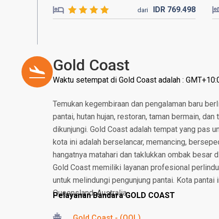
IDR
769.
498
dari
Gold Coast
Waktu setempat di Gold Coast adalah : GMT+10:
Temukan kegembiraan dan pengalaman baru berlib
pantai, hutan hujan, restoran, taman bermain, da
dikunjungi. Gold Coast adalah tempat yang pas un
kota ini adalah berselancar, memancing, bersepeda
hangatnya matahari dan taklukkan ombak besar d
Gold Coast memiliki layanan profesional perlind
untuk melindungi pengunjung pantai. Kota pantai i
Queensland, Australia.
Pelayanan Bandara GOLD COAST
Gold Coast - (OOL)