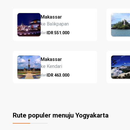
Makassar
ke Balikpapan
IDR
551.
000
dari
Makassar
ke Kendari
IDR
463.
000
dari
Rute populer menuju Yogyakarta