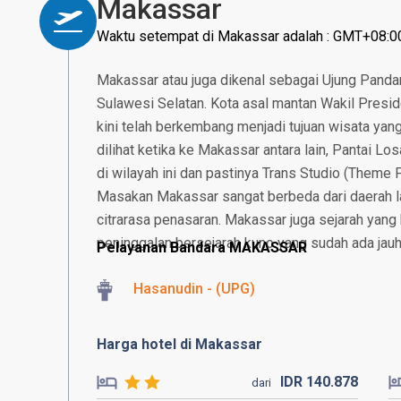
Makassar
Waktu setempat di Makassar adalah : GMT+08:0
Makassar atau juga dikenal sebagai Ujung Pandang
Sulawesi Selatan. Kota asal mantan Wakil Presid
kini telah berkembang menjadi tujuan wisata yan
dilihat ketika ke Makassar antara lain, Pantai L
di wilayah ini dan pastinya Trans Studio (Theme 
Masakan Makassar sangat berbeda dari daerah lai
citrarasa penasaran. Makassar juga sejarah yang 
peninggalan bersejarah kuno yang sudah ada jau
Pelayanan Bandara MAKASSAR
Hasanudin - (UPG)
Harga hotel di Makassar
IDR
140.
878
dari