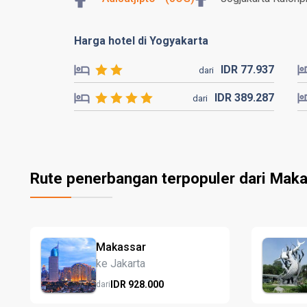
Harga hotel di Yogyakarta
IDR
77.
937
dari
IDR
389.
287
dari
Rute penerbangan terpopuler dari Maka
Makassar
ke Jakarta
IDR
928.
000
dari