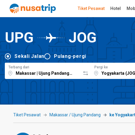
Tiket Pesawat
Hotel
Mob
UPG
JOG
Sekali Jalan
Pulang-pergi
Terbang dari
Pergi ke
Tiket Pesawat
Makassar / Ujung Pandang
ke Yogyakar