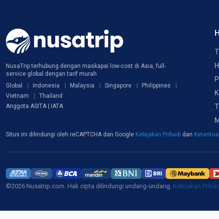
H
T
H
NusaTrip terhubung dengan maskapai low-cost di Asia, full-
service global dengan tarif murah
P
Global
Indonesia
Malaysia
Singapore
Philippines
K
Vietnam
Thailand
T
Anggota ASITA | IATA
M
Situs ini dilindungi oleh reCAPTCHA dan Google
Kebijakan Pribadi
dan
Ketentu
©2026 Nusatrip.com. Hak cipta dilindungi undang-undang.
Kebijakan Priba